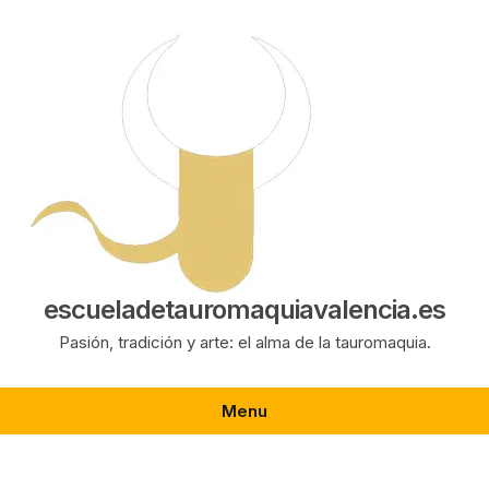
Saltar
al
contenido
escueladetauromaquiavalencia.es
Pasión, tradición y arte: el alma de la tauromaquia.
Menu