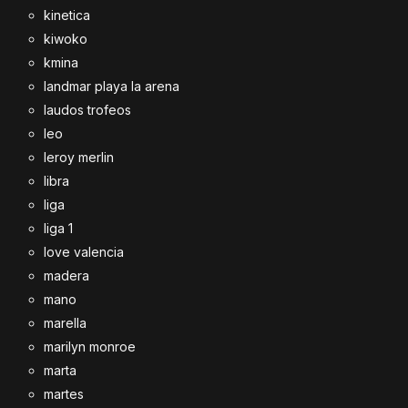
kinetica
kiwoko
kmina
landmar playa la arena
laudos trofeos
leo
leroy merlin
libra
liga
liga 1
love valencia
madera
mano
marella
marilyn monroe
marta
martes