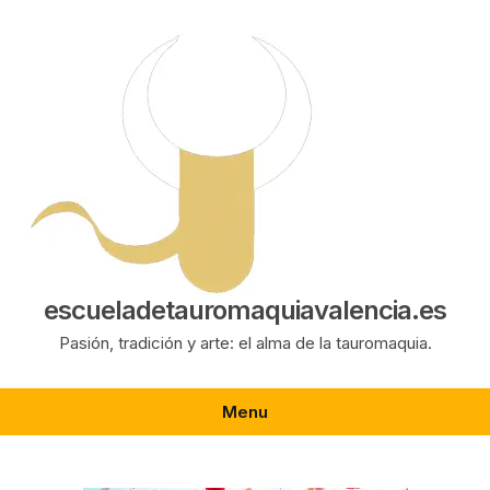
Saltar
al
contenido
escueladetauromaquiavalencia.es
Pasión, tradición y arte: el alma de la tauromaquia.
Menu