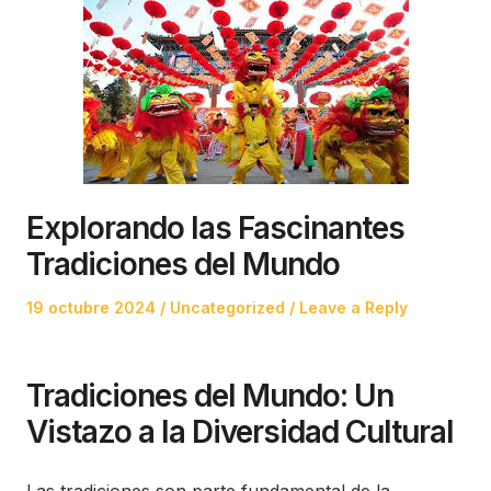
Explorando las Fascinantes
Tradiciones del Mundo
Posted
Posted
19 octubre 2024
Uncategorized
Leave a Reply
on
in
Tradiciones del Mundo: Un
Vistazo a la Diversidad Cultural