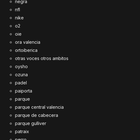
negra
nfl
nike
o2
oie
ora valencia
ortoiberica
otras voces otros ambitos
oysho
ozuna
padel
paiporta
parque
parque central valencia
parque de cabecera
parque gulliver
patraix
perro