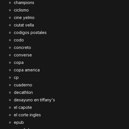
champions
ciclismo
cine yelmo
ciutat vella
codigos postales
codo
concreto
converse
copa
copa america
cp
cuaderno
decathlon
desayuno en tiffany's
el capote
el corte ingles
epub