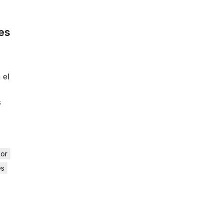
es
 el
s
dor
es