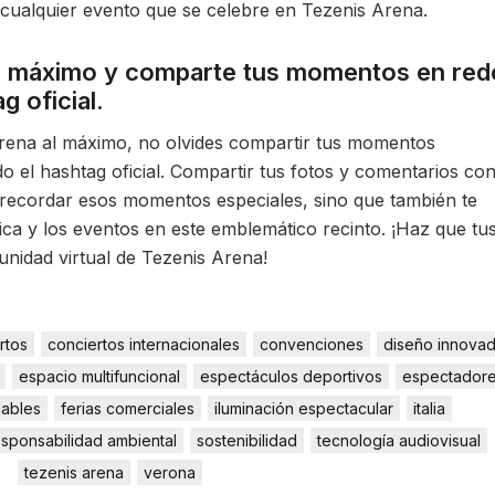
cualquier evento que se celebre en Tezenis Arena.
 al máximo y comparte tus momentos en red
g oficial.
 Arena al máximo, no olvides compartir tus momentos
ndo el hashtag oficial. Compartir tus fotos y comentarios con
recordar esos momentos especiales, sino que también te
ca y los eventos en este emblemático recinto. ¡Haz que tu
nidad virtual de Tezenis Arena!
rtos
conciertos internacionales
convenciones
diseño innova
espacio multifuncional
espectáculos deportivos
espectador
dables
ferias comerciales
iluminación espectacular
italia
esponsabilidad ambiental
sostenibilidad
tecnología audiovisual
tezenis arena
verona