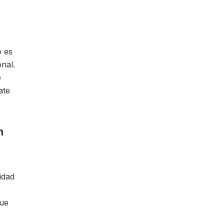
e es
nal.
e
ate
n
idad
que