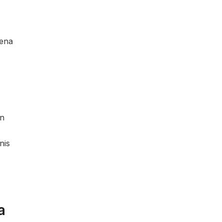
rena
en
nis
a