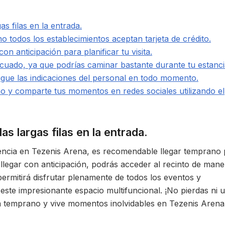
as filas en la entrada.
no todos los establecimientos aceptan tarjeta de crédito.
on anticipación para planificar tu visita.
cuado, ya que podrías caminar bastante durante tu estanci
igue las indicaciones del personal en todo momento.
mo y comparte tus momentos en redes sociales utilizando el
as largas filas en la entrada.
iencia en Tezenis Arena, es recomendable llegar temprano
Al llegar con anticipación, podrás acceder al recinto de man
permitirá disfrutar plenamente de todos los eventos y
 este impresionante espacio multifuncional. ¡No pierdas ni 
a temprano y vive momentos inolvidables en Tezenis Arena