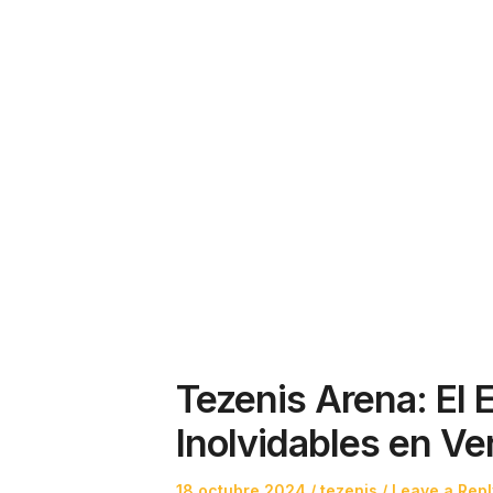
Tezenis Arena: El 
Inolvidables en Ve
Posted
Posted
18 octubre 2024
tezenis
Leave a Repl