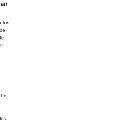
tan
entos
 de
te
er
rtos
les