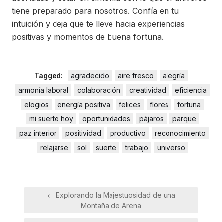
tiene preparado para nosotros. Confía en tu
intuición y deja que te lleve hacia experiencias
positivas y momentos de buena fortuna.
Tagged:
agradecido
aire fresco
alegría
armonía laboral
colaboración
creatividad
eficiencia
elogios
energía positiva
felices
flores
fortuna
mi suerte hoy
oportunidades
pájaros
parque
paz interior
positividad
productivo
reconocimiento
relajarse
sol
suerte
trabajo
universo
Navegación
← Explorando la Majestuosidad de una
de
Montaña de Arena
entradas