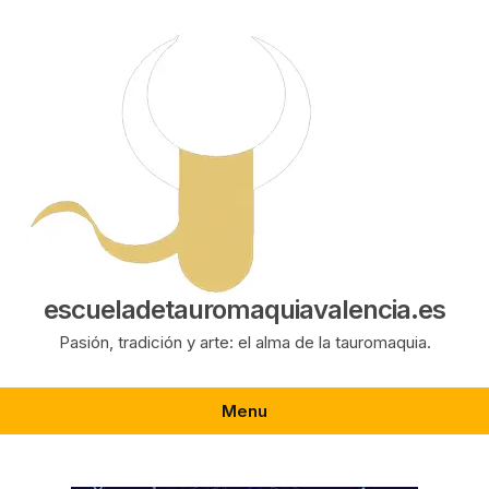
Saltar
al
contenido
escueladetauromaquiavalencia.es
Pasión, tradición y arte: el alma de la tauromaquia.
Menu