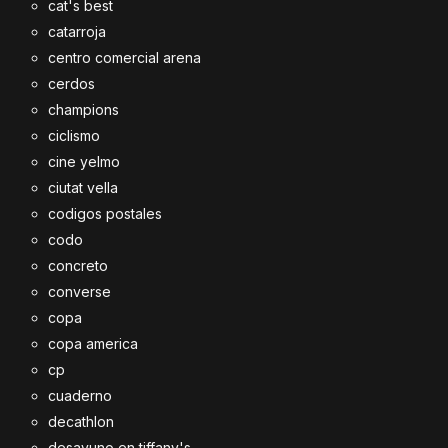
cat's best
catarroja
centro comercial arena
cerdos
champions
ciclismo
cine yelmo
ciutat vella
codigos postales
codo
concreto
converse
copa
copa america
cp
cuaderno
decathlon
desayuno en tiffany's