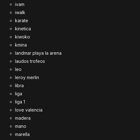
ivam
iwalk
karate
kinetica
kiwoko
kmina
landmar playa la arena
laudos trofeos
leo
leroy merlin
libra
liga
liga 1
love valencia
madera
mano
marella