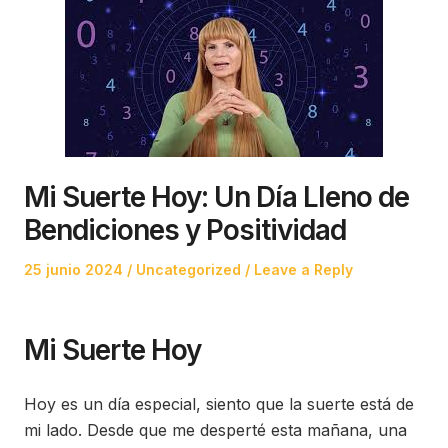
Mi Suerte Hoy: Un Día Lleno de
Bendiciones y Positividad
Posted
Posted
25 junio 2024
Uncategorized
Leave a Reply
on
in
Mi Suerte Hoy
Hoy es un día especial, siento que la suerte está de
mi lado. Desde que me desperté esta mañana, una