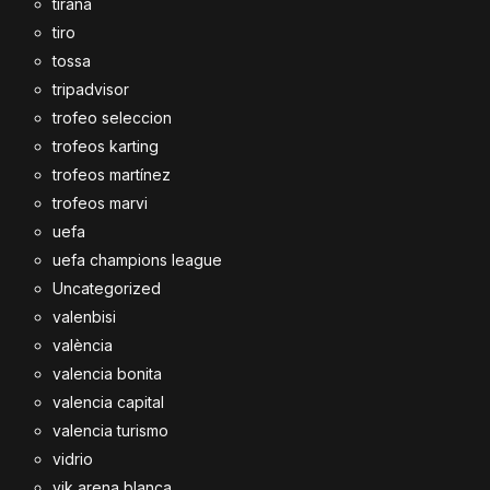
tirana
tiro
tossa
tripadvisor
trofeo seleccion
trofeos karting
trofeos martínez
trofeos marvi
uefa
uefa champions league
Uncategorized
valenbisi
valència
valencia bonita
valencia capital
valencia turismo
vidrio
vik arena blanca