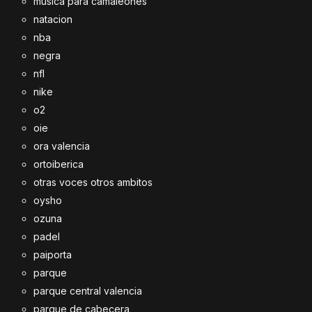
musica para camaleones
natacion
nba
negra
nfl
nike
o2
oie
ora valencia
ortoiberica
otras voces otros ambitos
oysho
ozuna
padel
paiporta
parque
parque central valencia
parque de cabecera