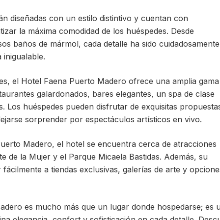
tán diseñadas con un estilo distintivo y cuentan con
tizar la máxima comodidad de los huéspedes. Desde
josos baños de mármol, cada detalle ha sido cuidadosamente
inigualable.
nes, el Hotel Faena Puerto Madero ofrece una amplia gama
staurantes galardonados, bares elegantes, un spa de clase
as. Los huéspedes pueden disfrutar de exquisitas propuesta
dejarse sorprender por espectáculos artísticos en vivo.
 Puerto Madero, el hotel se encuentra cerca de atracciones
te de la Mujer y el Parque Micaela Bastidas. Además, su
 fácilmente a tiendas exclusivas, galerías de arte y opcione
o Madero es mucho más que un lugar donde hospedarse; es 
na elegancia, confort y sofisticación en cada detalle. Desc