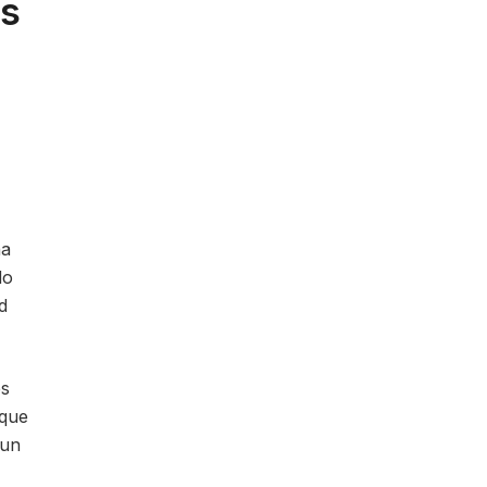
es
na
do
d
es
 que
 un