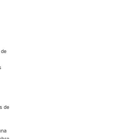
 de
s
s de
una
ubre