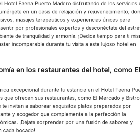
l Hotel Faena Puerto Madero disfrutando de los servicios 
Sumérgete en un oasis de relajación y rejuvenecimiento, do
usivos, masajes terapéuticos y experiencias únicas para
nsentir por profesionales expertos y desconéctate del estré
iente de tranquilidad y armonía. ¡Dedica tiempo para ti mi
tar incomparable durante tu visita a este lujoso hotel en
omía en los restaurantes del hotel, como E
mica excepcional durante tu estancia en el Hotel Faena Pu
ias que ofrecen sus restaurantes, como El Mercado y Bistro
s te invitan a saborear exquisitos platos preparados por
gante y acogedor que complementa a la perfección la
ómicas. ¡Déjate sorprender por una fusión de sabores y
en cada bocado!