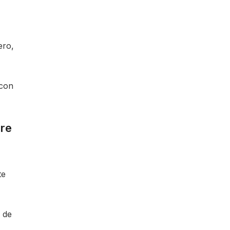
ero,
 con
bre
te
o de