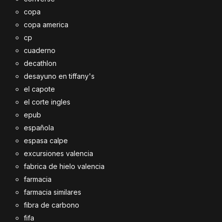
copa
copa america
cp
cuaderno
decathlon
desayuno en tiffany's
el capote
el corte ingles
epub
española
espasa calpe
excursiones valencia
fabrica de hielo valencia
farmacia
farmacia similares
fibra de carbono
fifa