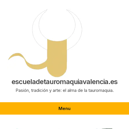
Saltar
al
contenido
escueladetauromaquiavalencia.es
Pasión, tradición y arte: el alma de la tauromaquia.
Menu