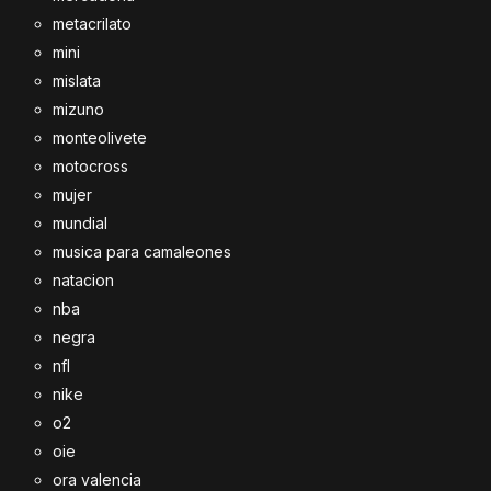
metacrilato
mini
mislata
mizuno
monteolivete
motocross
mujer
mundial
musica para camaleones
natacion
nba
negra
nfl
nike
o2
oie
ora valencia