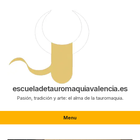
Saltar
al
contenido
escueladetauromaquiavalencia.es
Pasión, tradición y arte: el alma de la tauromaquia.
Menu