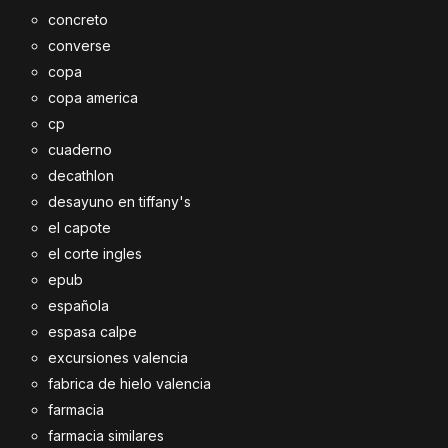
concreto
converse
copa
copa america
cp
cuaderno
decathlon
desayuno en tiffany's
el capote
el corte ingles
epub
española
espasa calpe
excursiones valencia
fabrica de hielo valencia
farmacia
farmacia similares