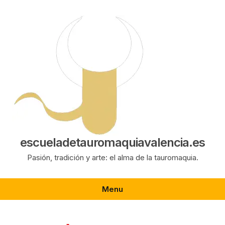
Saltar
al
contenido
escueladetauromaquiavalencia.es
Pasión, tradición y arte: el alma de la tauromaquia.
Menu