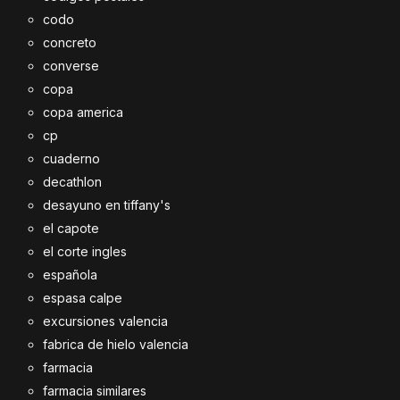
codo
concreto
converse
copa
copa america
cp
cuaderno
decathlon
desayuno en tiffany's
el capote
el corte ingles
española
espasa calpe
excursiones valencia
fabrica de hielo valencia
farmacia
farmacia similares