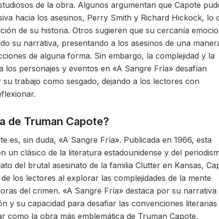
estudiosos de la obra. Algunos argumentan que Capote pud
iva hacia los asesinos, Perry Smith y Richard Hickock, lo 
ación de su historia. Otros sugieren que su cercanía emocio
ado su narrativa, presentando a los asesinos de una maner
cciones de alguna forma. Sin embargo, la complejidad y la
 los personajes y eventos en «A Sangre Fría» desafían
ar su trabajo como sesgado, dejando a los lectores con
flexionar.
sa de Truman Capote?
 es, sin duda, «A Sangre Fría». Publicada en 1966, esta
n un clásico de la literatura estadounidense y del periodis
lato del brutal asesinato de la familia Clutter en Kansas, Ca
s de los lectores al explorar las complejidades de la mente
oras del crimen. «A Sangre Fría» destaca por su narrativa
ón y su capacidad para desafiar las convenciones literarias
ugar como la obra más emblemática de Truman Capote.