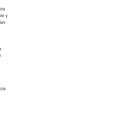
sta
te y
ía»
a
e
ola