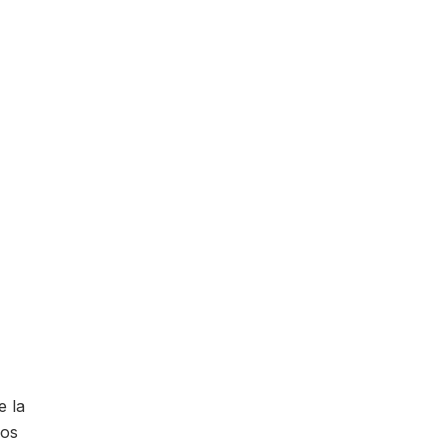
e la
los