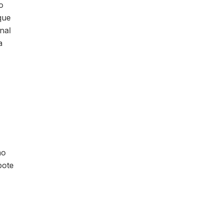
o
que
nal
a
mo
pote