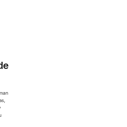
de
uman
as,
y
u