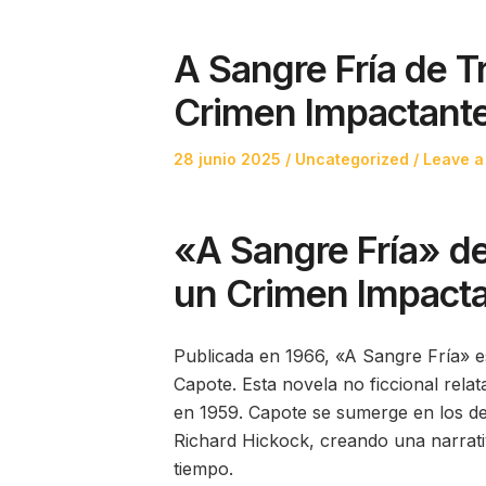
A Sangre Fría de 
Crimen Impactant
Posted
Posted
28 junio 2025
Uncategorized
Leave a
on
in
«A Sangre Fría» d
un Crimen Impact
Publicada en 1966, «A Sangre Fría» e
Capote. Esta novela no ficcional relat
en 1959. Capote se sumerge en los det
Richard Hickock, creando una narrati
tiempo.