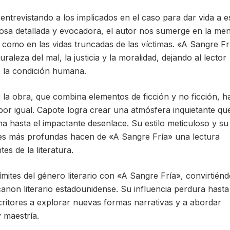
entrevistando a los implicados en el caso para dar vida a e
rosa detallada y evocadora, el autor nos sumerge en la men
í como en las vidas truncadas de las víctimas. «A Sangre Fr
leza del mal, la justicia y la moralidad, dejando al lector
e la condición humana.
 la obra, que combina elementos de ficción y no ficción, h
 por igual. Capote logra crear una atmósfera inquietante qu
na hasta el impactante desenlace. Su estilo meticuloso y su
es más profundas hacen de «A Sangre Fría» una lectura
es de la literatura.
mites del género literario con «A Sangre Fría», convirtiénd
anon literario estadounidense. Su influencia perdura hasta
critores a explorar nuevas formas narrativas y a abordar
y maestría.