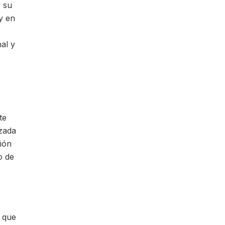
y su
y en
al y
te
izada
ión
o de
 que