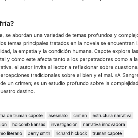
fría?
e, se abordan una variedad de temas profundos y complej
los temas principales tratados en la novela se encuentran l
ralidad, la empatía y la condición humana. Capote explora la
tal y cómo este afecta tanto a los perpetradores como a la
ativa, el autor invita al lector a reflexionar sobre cuestione
 percepciones tradicionales sobre el bien y el mal. «A Sangr
e un crimen; es un estudio profundo sobre la complejidad
uestro destino.
fría de truman capote
asesinato
crimen
estructura narrativa
ción
holcomb kansas
investigación
narrativa innovadora
mo literario
perry smith
richard hickock
truman capote