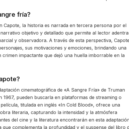
angre fría?
 Capote, la historia es narrada en tercera persona por el
narrativo objetivo y detallado que permite al lector adentra
arcial y observadora. A través de esta perspectiva, Capot
s personajes, sus motivaciones y emociones, brindando una
 crimen impactante que dejó una huella imborrable en la
Capote?
adaptación cinematográfica de «A Sangre Fría» de Truman
en 1967, pueden buscarla en plataformas de streaming o
a película, titulada en inglés «In Cold Blood», ofrece una
 obra literaria, capturando la intensidad y la atmósfera
mantes del cine y la literatura encontrarán en esta adaptació
a que complementa la profundidad y el suspense del libro 