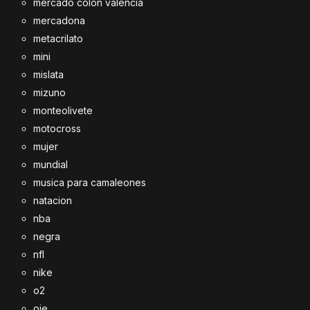
mercado colon valencia
mercadona
metacrilato
mini
mislata
mizuno
monteolivete
motocross
mujer
mundial
musica para camaleones
natacion
nba
negra
nfl
nike
o2
oie