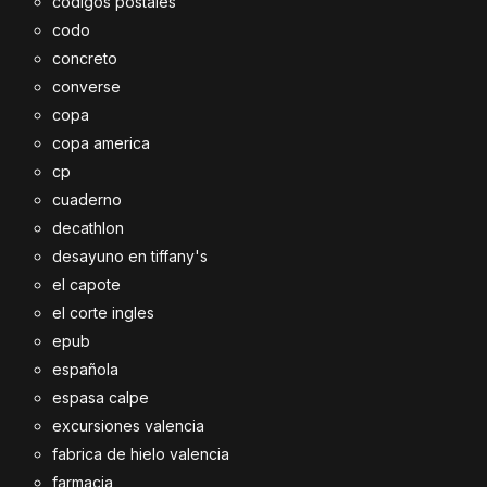
codigos postales
codo
concreto
converse
copa
copa america
cp
cuaderno
decathlon
desayuno en tiffany's
el capote
el corte ingles
epub
española
espasa calpe
excursiones valencia
fabrica de hielo valencia
farmacia