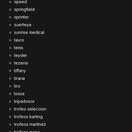
speed
springfield
sprinter
suerteya
sunrise medical
tauro
tenis
teyder
tezenis
tiffany
tirana
tiro
tossa
tripadvisor
trofeo seleccion
trofeos karting
trofeos martínez
trofeos marvi