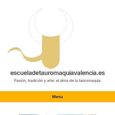
Saltar
al
contenido
escueladetauromaquiavalencia.es
Pasión, tradición y arte: el alma de la tauromaquia.
Menu