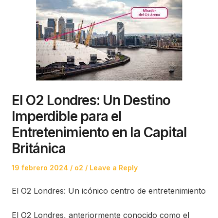
El O2 Londres: Un Destino
Imperdible para el
Entretenimiento en la Capital
Británica
Posted
Posted
19 febrero 2024
o2
Leave a Reply
on
in
El O2 Londres: Un icónico centro de entretenimiento
El O2 Londres, anteriormente conocido como el