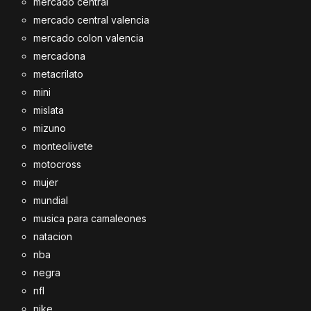
mercado central
mercado central valencia
mercado colon valencia
mercadona
metacrilato
mini
mislata
mizuno
monteolivete
motocross
mujer
mundial
musica para camaleones
natacion
nba
negra
nfl
nike