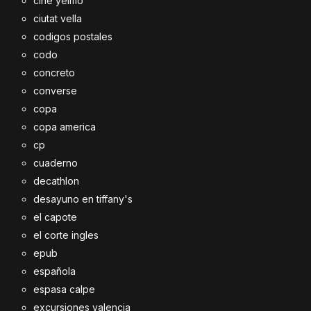
cine yelmo
ciutat vella
codigos postales
codo
concreto
converse
copa
copa america
cp
cuaderno
decathlon
desayuno en tiffany's
el capote
el corte ingles
epub
española
espasa calpe
excursiones valencia