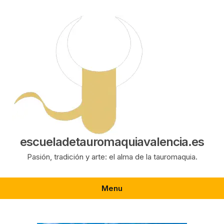
Saltar
al
contenido
escueladetauromaquiavalencia.es
Pasión, tradición y arte: el alma de la tauromaquia.
Menu