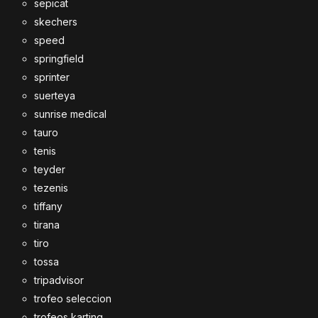
sepicat
skechers
speed
springfield
sprinter
suerteya
sunrise medical
tauro
tenis
teyder
tezenis
tiffany
tirana
tiro
tossa
tripadvisor
trofeo seleccion
trofeos karting