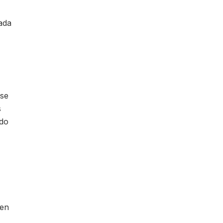
ada
 se
s
ido
cen