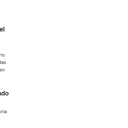
el
ino
tas
 en
ado
ria