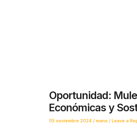
Oportunidad: Mul
Económicas y Sost
Posted
Posted
05 noviembre 2024
mano
Leave a Re
on
in