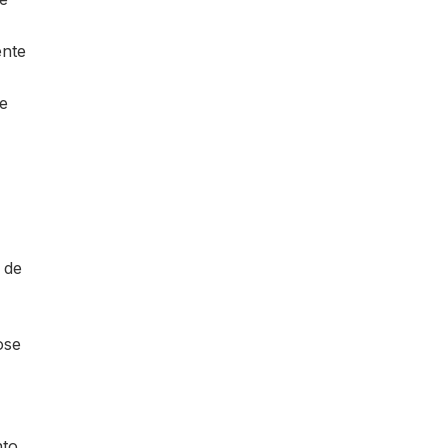
ente
e
 de
ose
nto