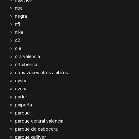
nba
negra
nfl
nike
o2
oie
ora valencia
ortoiberica
otras voces otros ambitos
oysho
ozuna
padel
paiporta
parque
parque central valencia
parque de cabecera
parque gulliver