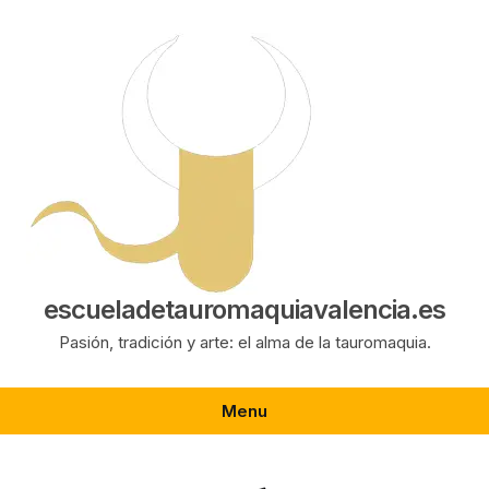
Saltar
al
contenido
escueladetauromaquiavalencia.es
Pasión, tradición y arte: el alma de la tauromaquia.
Menu