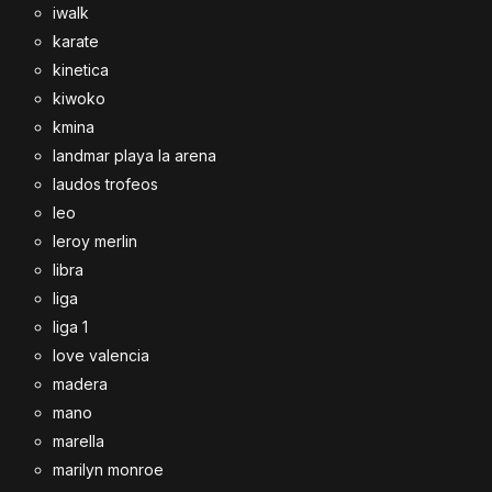
iwalk
karate
kinetica
kiwoko
kmina
landmar playa la arena
laudos trofeos
leo
leroy merlin
libra
liga
liga 1
love valencia
madera
mano
marella
marilyn monroe