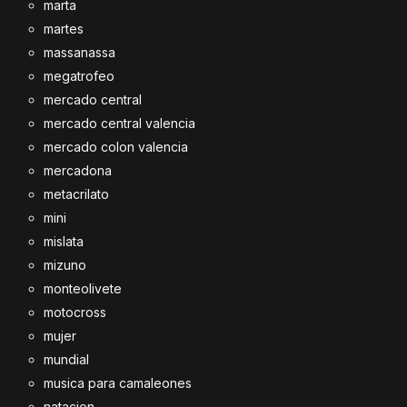
marta
martes
massanassa
megatrofeo
mercado central
mercado central valencia
mercado colon valencia
mercadona
metacrilato
mini
mislata
mizuno
monteolivete
motocross
mujer
mundial
musica para camaleones
natacion