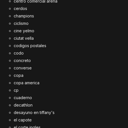
centro comercial arena
cerdos
champions
ciclismo
cine yelmo
ciutat vella
codigos postales
codo
concreto
converse
copa
copa america
cp
cuaderno
decathlon
desayuno en tiffany's
el capote
el corte ingles