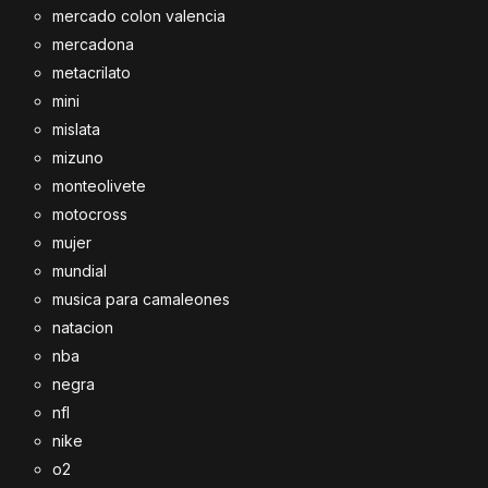
mercado colon valencia
mercadona
metacrilato
mini
mislata
mizuno
monteolivete
motocross
mujer
mundial
musica para camaleones
natacion
nba
negra
nfl
nike
o2