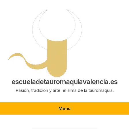
Saltar
al
contenido
escueladetauromaquiavalencia.es
Pasión, tradición y arte: el alma de la tauromaquia.
Menu