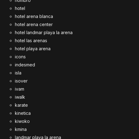
hombro
hotel
hotel arena blanca
hotel arena center
hotel landmar playa la arena
hotel las arenas
hotel playa arena
icons
indesmed
isla
isover
ivam
iwalk
karate
kinetica
kiwoko
kmina
landmar playa la arena