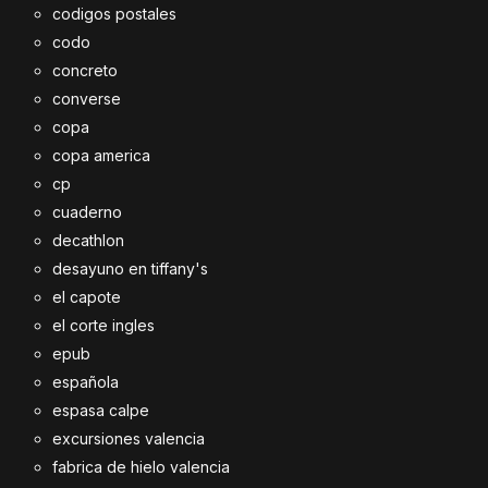
codigos postales
codo
concreto
converse
copa
copa america
cp
cuaderno
decathlon
desayuno en tiffany's
el capote
el corte ingles
epub
española
espasa calpe
excursiones valencia
fabrica de hielo valencia