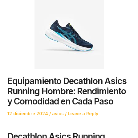
Equipamiento Decathlon Asics
Running Hombre: Rendimiento
y Comodidad en Cada Paso
Posted
Posted
12 diciembre 2024
asics
Leave a Reply
on
in
Decathlon Asics Running