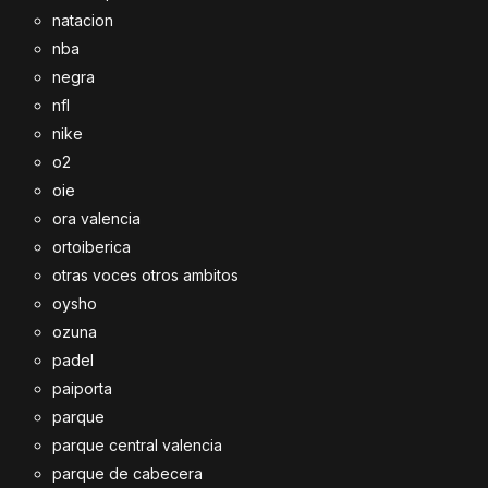
natacion
nba
negra
nfl
nike
o2
oie
ora valencia
ortoiberica
otras voces otros ambitos
oysho
ozuna
padel
paiporta
parque
parque central valencia
parque de cabecera