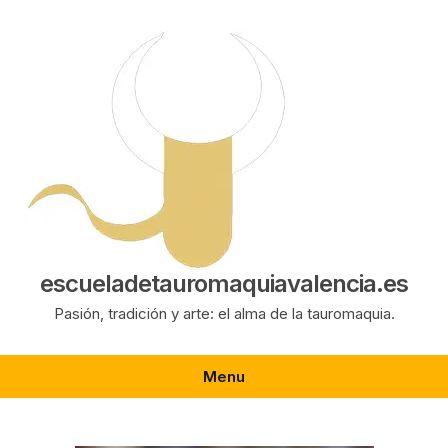
Saltar
al
contenido
escueladetauromaquiavalencia.es
Pasión, tradición y arte: el alma de la tauromaquia.
Menu