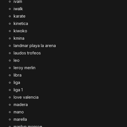
ivam
iwalk
karate
kinetica
kiwoko
kmina
landmar playa la arena
laudos trofeos
leo
leroy merlin
libra
liga
liga 1
love valencia
madera
mano
marella
marilyn monroe