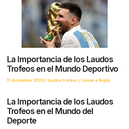
La Importancia de los Laudos
Trofeos en el Mundo Deportivo
Posted
Posted
11 diciembre 2024
laudos trofeos
Leave a Reply
on
in
La Importancia de los Laudos
Trofeos en el Mundo del
Deporte