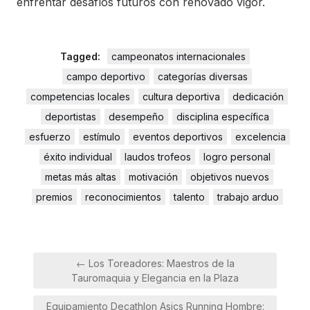
enfrentar desafíos futuros con renovado vigor.
Tagged:
campeonatos internacionales
campo deportivo
categorías diversas
competencias locales
cultura deportiva
dedicación
deportistas
desempeño
disciplina específica
esfuerzo
estímulo
eventos deportivos
excelencia
éxito individual
laudos trofeos
logro personal
metas más altas
motivación
objetivos nuevos
premios
reconocimientos
talento
trabajo arduo
Navegación
← Los Toreadores: Maestros de la
de
Tauromaquia y Elegancia en la Plaza
entradas
Equipamiento Decathlon Asics Running Hombre: