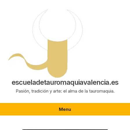
Saltar
al
contenido
escueladetauromaquiavalencia.es
Pasión, tradición y arte: el alma de la tauromaquia.
Menu