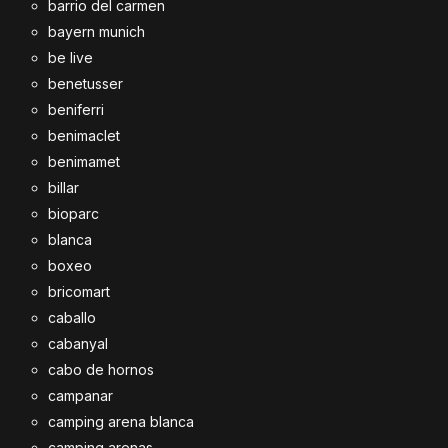
barrio del carmen
bayern munich
be live
benetusser
beniferri
benimaclet
benimamet
billar
bioparc
blanca
boxeo
bricomart
caballo
cabanyal
cabo de hornos
campanar
camping arena blanca
camping arenas