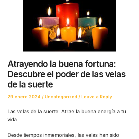
Atrayendo la buena fortuna:
Descubre el poder de las velas
de la suerte
Posted
Posted
29 enero 2024
Uncategorized
Leave a Reply
on
in
Las velas de la suerte: Atrae la buena energía a tu
vida
Desde tiempos inmemoriales, las velas han sido