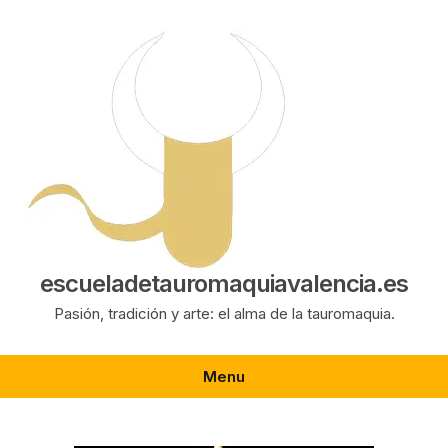
Saltar
al
contenido
escueladetauromaquiavalencia.es
Pasión, tradición y arte: el alma de la tauromaquia.
Menu