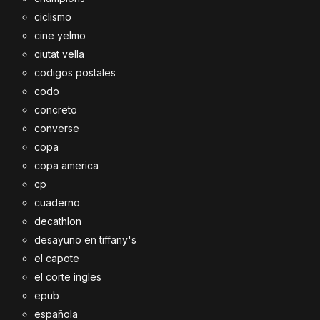
ciclismo
cine yelmo
ciutat vella
codigos postales
codo
concreto
converse
copa
copa america
cp
cuaderno
decathlon
desayuno en tiffany's
el capote
el corte ingles
epub
española