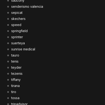
saucony
senderismo valencia
sepicat
skechers
speed
springfield
sprinter
suerteya
sunrise medical
tauro
tenis
teyder
tezenis
tiffany
tirana
tiro
tossa
tripadvisor