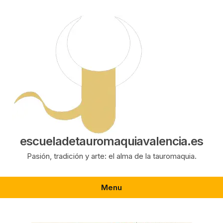
Saltar
al
contenido
escueladetauromaquiavalencia.es
Pasión, tradición y arte: el alma de la tauromaquia.
Menu