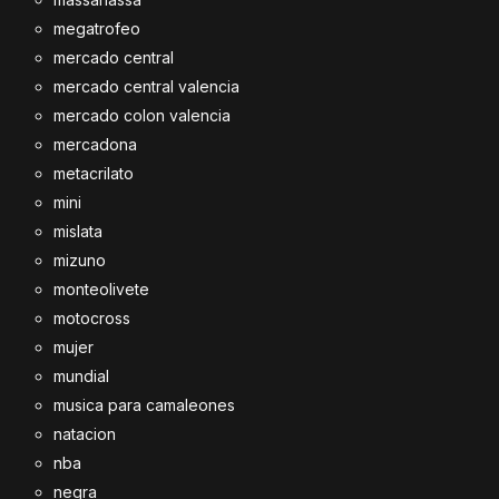
megatrofeo
mercado central
mercado central valencia
mercado colon valencia
mercadona
metacrilato
mini
mislata
mizuno
monteolivete
motocross
mujer
mundial
musica para camaleones
natacion
nba
negra