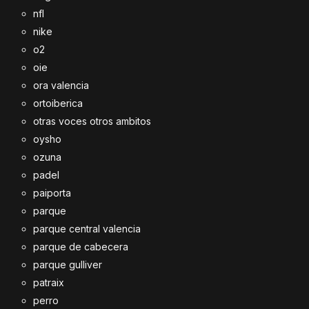
nfl
nike
o2
oie
ora valencia
ortoiberica
otras voces otros ambitos
oysho
ozuna
padel
paiporta
parque
parque central valencia
parque de cabecera
parque gulliver
patraix
perro