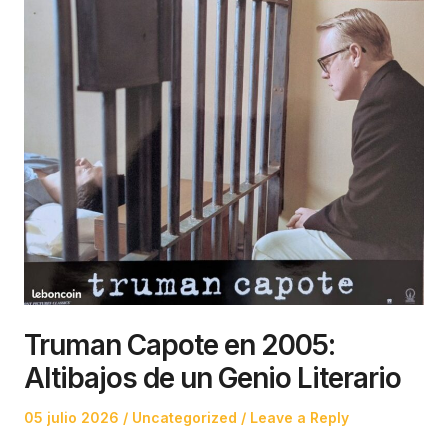
Truman Capote en 2005:
Altibajos de un Genio Literario
Posted
Posted
05 julio 2026
Uncategorized
Leave a Reply
on
in