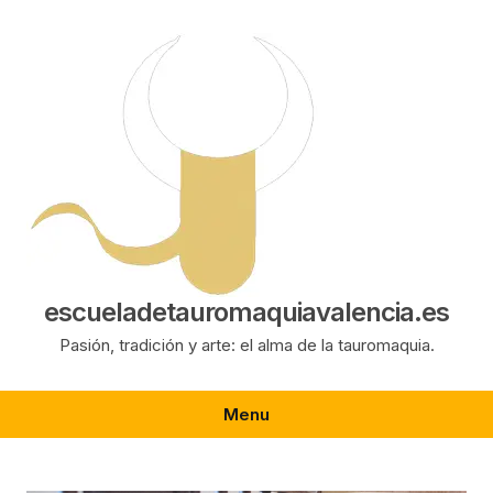
Saltar
al
contenido
escueladetauromaquiavalencia.es
Pasión, tradición y arte: el alma de la tauromaquia.
Menu