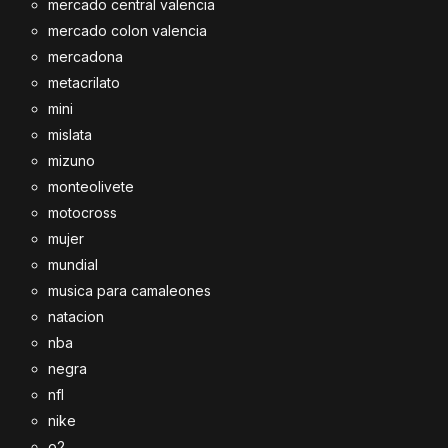
mercado central valencia
mercado colon valencia
mercadona
metacrilato
mini
mislata
mizuno
monteolivete
motocross
mujer
mundial
musica para camaleones
natacion
nba
negra
nfl
nike
o2