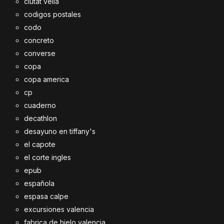
ciutat vella
codigos postales
codo
concreto
converse
copa
copa america
cp
cuaderno
decathlon
desayuno en tiffany's
el capote
el corte ingles
epub
española
espasa calpe
excursiones valencia
fabrica de hielo valencia