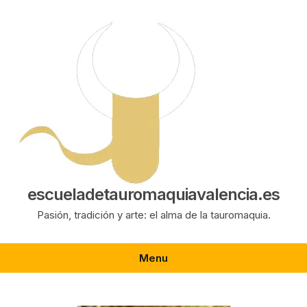
Saltar
al
contenido
escueladetauromaquiavalencia.es
Pasión, tradición y arte: el alma de la tauromaquia.
Menu