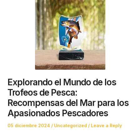
Explorando el Mundo de los
Trofeos de Pesca:
Recompensas del Mar para los
Apasionados Pescadores
Posted
Posted
05 diciembre 2024
Uncategorized
Leave a Reply
on
in