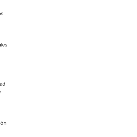
os
les
dad
e
ión