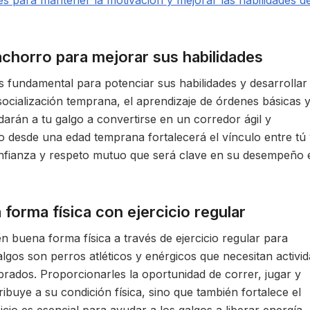
s para mantener la motivación y mejorar las habilidades de
achorro para mejorar sus habilidades
s fundamental para potenciar sus habilidades y desarrollar
socialización temprana, el aprendizaje de órdenes básicas y
darán a tu galgo a convertirse en un corredor ágil y
o desde una edad temprana fortalecerá el vínculo entre tú 
nfianza y respeto mutuo que será clave en su desempeño 
forma física con ejercicio regular
 buena forma física a través de ejercicio regular para
algos son perros atléticos y enérgicos que necesitan activi
ibrados. Proporcionarles la oportunidad de correr, jugar y
ibuye a su condición física, sino que también fortalece el