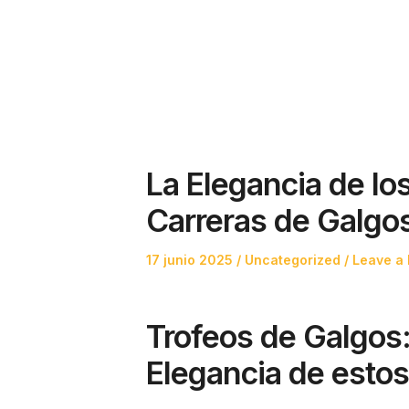
La Elegancia de lo
Carreras de Galgo
Posted
Posted
17 junio 2025
Uncategorized
Leave a 
on
in
Trofeos de Galgos
Elegancia de esto