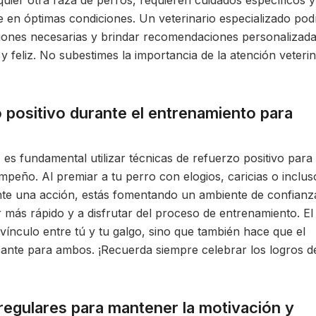
lquier otra raza de perros, requieren cuidados específicos y
e en óptimas condiciones. Un veterinario especializado pod
ciones necesarias y brindar recomendaciones personalizad
 feliz. No subestimes la importancia de la atención veterin
o positivo durante el entrenamiento para
 es fundamental utilizar técnicas de refuerzo positivo para
eño. Al premiar a tu perro con elogios, caricias o inclus
nte una acción, estás fomentando un ambiente de confianz
 más rápido y a disfrutar del proceso de entrenamiento. El
 vínculo entre tú y tu galgo, sino que también hace que el
icante para ambos. ¡Recuerda siempre celebrar los logros d
regulares para mantener la motivación y