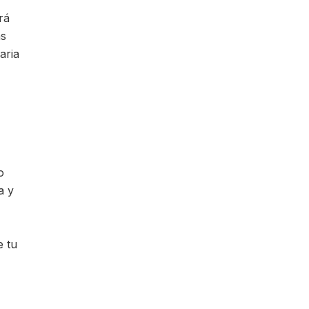
rá
as
aria
o
a y
e tu