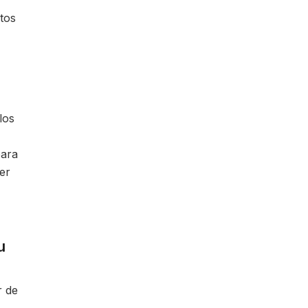
tos
los
para
er
u
r de