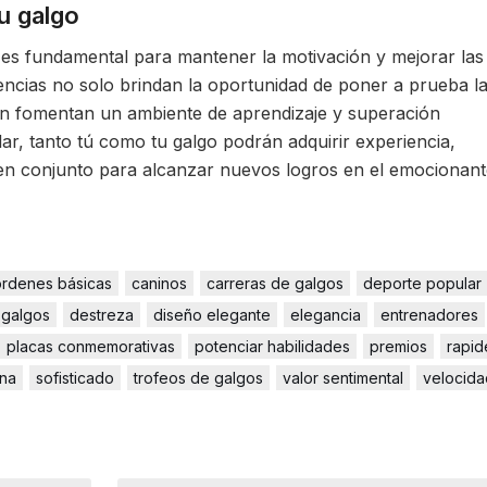
tu galgo
 es fundamental para mantener la motivación y mejorar las
encias no solo brindan la oportunidad de poner a prueba l
ién fomentan un ambiente de aprendizaje y superación
ar, tanto tú como tu galgo podrán adquirir experiencia,
r en conjunto para alcanzar nuevos logros en el emocionan
órdenes básicas
caninos
carreras de galgos
deporte popular
 galgos
destreza
diseño elegante
elegancia
entrenadores
placas conmemorativas
potenciar habilidades
premios
rapid
ana
sofisticado
trofeos de galgos
valor sentimental
velocida