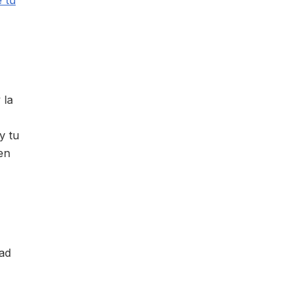
 tu
 la
y tu
en
dad