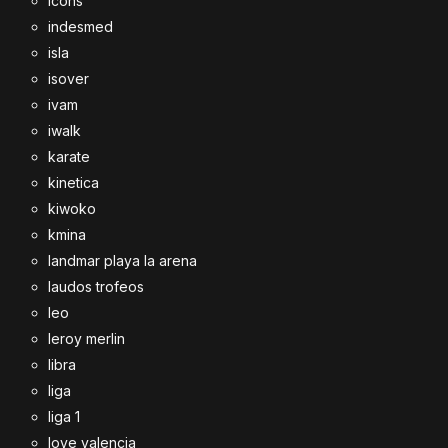
icons
indesmed
isla
isover
ivam
iwalk
karate
kinetica
kiwoko
kmina
landmar playa la arena
laudos trofeos
leo
leroy merlin
libra
liga
liga 1
love valencia