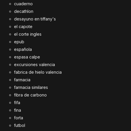
cuaderno
decathlon
desayuno en tiffany's
el capote
el corte ingles
epub
española
espasa calpe
excursiones valencia
fabrica de hielo valencia
farmacia
farmacia similares
fibra de carbono
fifa
fina
forta
futbol