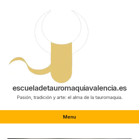
Saltar
al
contenido
escueladetauromaquiavalencia.es
Pasión, tradición y arte: el alma de la tauromaquia.
Menu