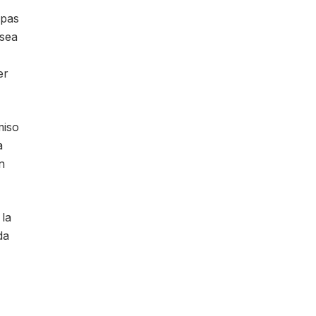
opas
 sea
er
miso
a
n
la
da