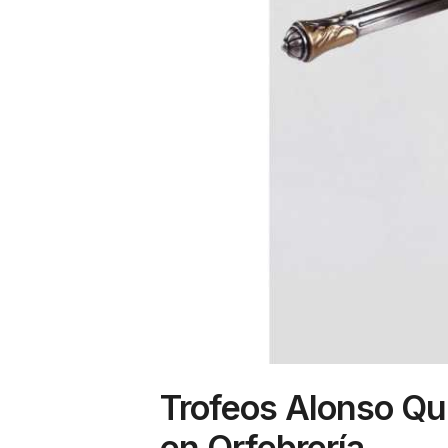
Trofeos Alonso Qui
en Orfebrería