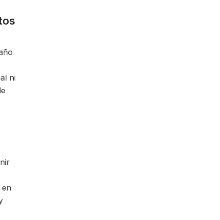
tos
paño
al ni
de
nir
s en
y