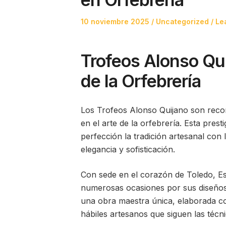
Posted
Posted
10 noviembre 2025
Uncategorized
Le
on
in
Trofeos Alonso Qui
de la Orfebrería
Los Trofeos Alonso Quijano son recon
en el arte de la orfebrería. Esta pre
perfección la tradición artesanal con
elegancia y sofisticación.
Con sede en el corazón de Toledo, E
numerosas ocasiones por sus diseños c
una obra maestra única, elaborada co
hábiles artesanos que siguen las técn