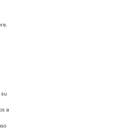
bre.
 su
os a
nso