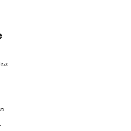
e
leza
es
.