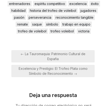
entrenadores
espíritu competitivo
excelencia
éxito
habilidad
historia del trofeo de voleibol
jugadores
pasión
perseverancia
reconocimiento tangible
remate
saque
símbolo
trabajo en equipo
trofeo de voleibol
trofeo voleibol
victoria
Navegación
← La Tauromaquia: Patrimonio Cultural de
de
España
entradas
Excelencia y Prestigio: El Trofeo Plata como
Símbolo de Reconocimiento →
Deja una respuesta
Tu dirección de correo electrónico no será