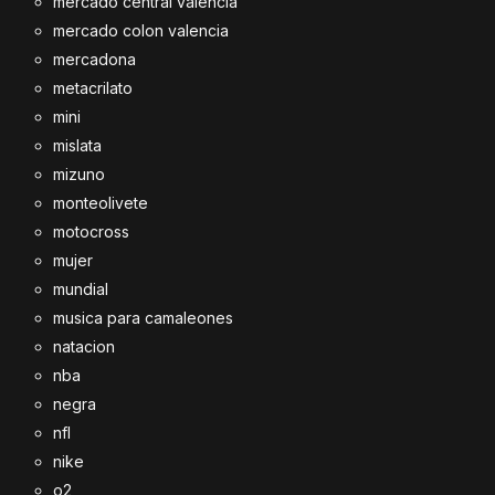
mercado central valencia
mercado colon valencia
mercadona
metacrilato
mini
mislata
mizuno
monteolivete
motocross
mujer
mundial
musica para camaleones
natacion
nba
negra
nfl
nike
o2