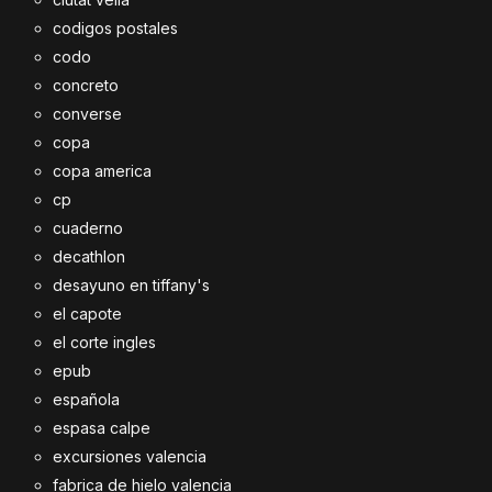
codigos postales
codo
concreto
converse
copa
copa america
cp
cuaderno
decathlon
desayuno en tiffany's
el capote
el corte ingles
epub
española
espasa calpe
excursiones valencia
fabrica de hielo valencia