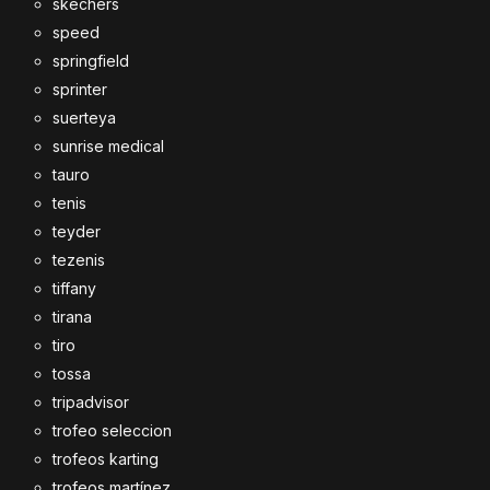
skechers
speed
springfield
sprinter
suerteya
sunrise medical
tauro
tenis
teyder
tezenis
tiffany
tirana
tiro
tossa
tripadvisor
trofeo seleccion
trofeos karting
trofeos martínez