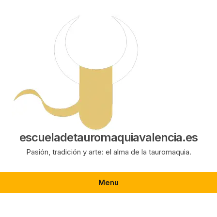
Saltar
al
contenido
escueladetauromaquiavalencia.es
Pasión, tradición y arte: el alma de la tauromaquia.
Menu