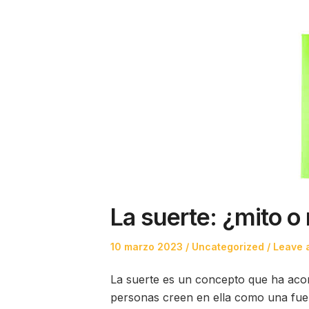
La suerte: ¿mito o 
Posted
Posted
10 marzo 2023
Uncategorized
Leave 
on
in
La suerte es un concepto que ha ac
personas creen en ella como una fuerz