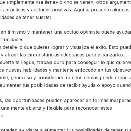
que simplemente «se tiene» o «no se tiene», otros argumen
as prácticas y actitudes positivas. Aquí te presento algunas
idades de tener suerte:
 en ti mismo y mantener una actitud optimista puede ayuda
ortunidades.
 detalle lo que quieres lograr y visualiza el éxito. Esto pue
y atraer las circunstancias adecuadas para alcanzarlas.
suerte te llegue, trabaja duro para conseguir lo que quiere
e nuevas habilidades y mantente enfocado en tus objetivo
ble, generoso y considerado con los demás puede crear 
 aumentar tus posibilidades de recibir ayuda o apoyo cuand
s, las oportunidades pueden aparecer en formas inespera
na mente abierta y flexible para reconocer estas
n.
pueden ayudarte a aumentar tus posibilidades de tener sue