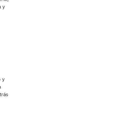
a y
o y
a
trás