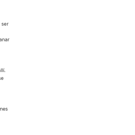
 ser
ganar
lí.
se
ones