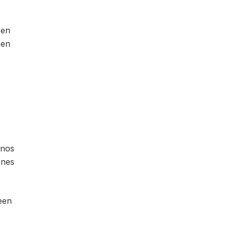
cen
 en
rnos
ones
reen