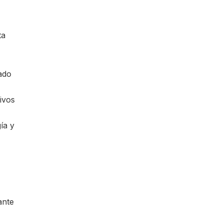
ta
ado
ivos
ía y
ante