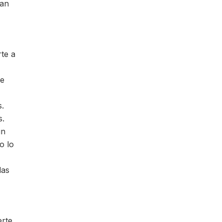
tan
rte a
de
s.
s.
un
o lo
das
rte,