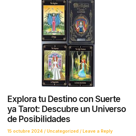
Explora tu Destino con Suerte
ya Tarot: Descubre un Universo
de Posibilidades
Posted
Posted
15 octubre 2024
Uncategorized
Leave a Reply