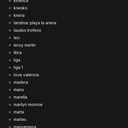
kinetica
kiwoko
kmina
landmar playa la arena
laudos trofeos
leo
leroy merlin
libra
liga
liga 1
love valencia
madera
mano
marella
marilyn monroe
marta
martes
massanassa