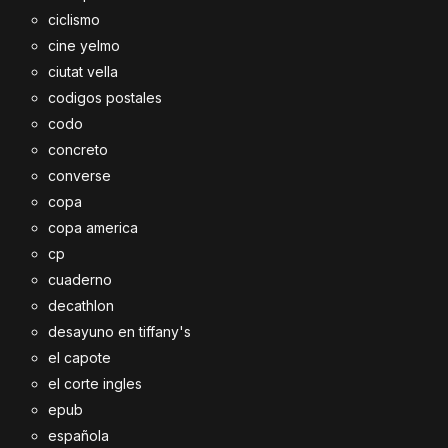
ciclismo
cine yelmo
ciutat vella
codigos postales
codo
concreto
converse
copa
copa america
cp
cuaderno
decathlon
desayuno en tiffany's
el capote
el corte ingles
epub
española