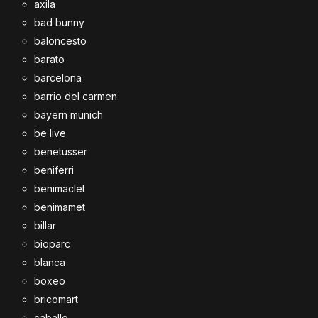
axila
bad bunny
baloncesto
barato
barcelona
barrio del carmen
bayern munich
be live
benetusser
beniferri
benimaclet
benimamet
billar
bioparc
blanca
boxeo
bricomart
caballo