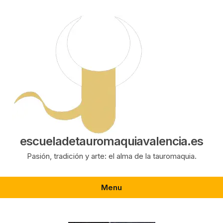
Saltar
al
contenido
escueladetauromaquiavalencia.es
Pasión, tradición y arte: el alma de la tauromaquia.
Menu