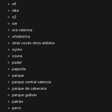
nfl
nike
o2
oie
ora valencia
ortoiberica
otras voces otros ambitos
oysho
ozuna
padel
paiporta
parque
parque central valencia
parque de cabecera
parque gulliver
patraix
perro