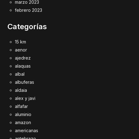
marzo 2023
febrero 2023
Categorías
15 km
aenor
ajedrez
alaquas
albal
albuferas
aldaia
alex y javi
alfafar
aluminio
amazon
americanas
antebrazo