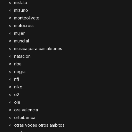
mislata
mizuno
monteolivete
motocross
mujer
mundial
musica para camaleones
natacion
nba
negra
nfl
nike
o2
oie
ora valencia
ortoiberica
otras voces otros ambitos