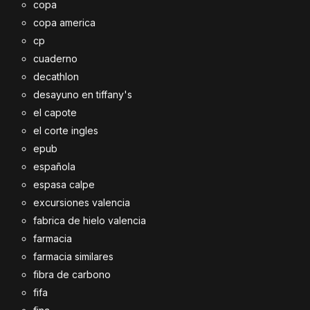
copa
copa america
cp
cuaderno
decathlon
desayuno en tiffany's
el capote
el corte ingles
epub
española
espasa calpe
excursiones valencia
fabrica de hielo valencia
farmacia
farmacia similares
fibra de carbono
fifa