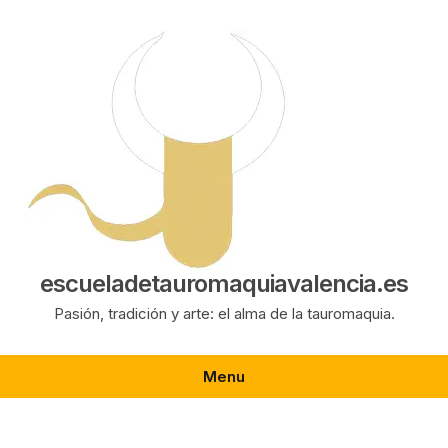
Saltar
al
contenido
escueladetauromaquiavalencia.es
Pasión, tradición y arte: el alma de la tauromaquia.
Menu