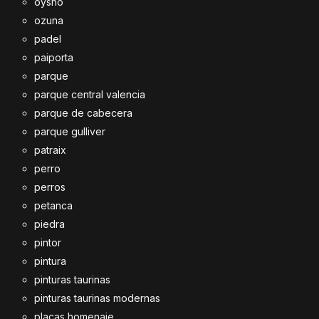
oysho
ozuna
padel
paiporta
parque
parque central valencia
parque de cabecera
parque gulliver
patraix
perro
perros
petanca
piedra
pintor
pintura
pinturas taurinas
pinturas taurinas modernas
placas homenaje