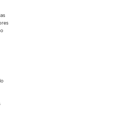
las
ores
io
lo
s