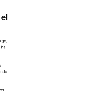
 el
rgo,
 ha
a
endo
ros