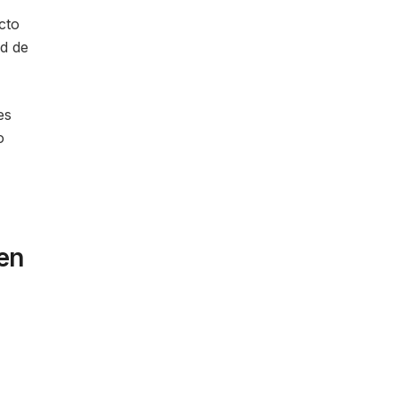
cto
ud de
es
o
 en