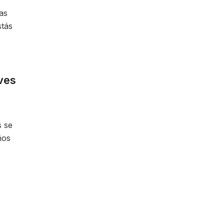
as
stás
ves
s se
ños