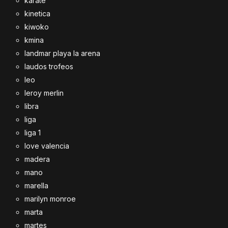
karate
kinetica
kiwoko
kmina
landmar playa la arena
laudos trofeos
leo
leroy merlin
libra
liga
liga 1
love valencia
madera
mano
marella
marilyn monroe
marta
martes