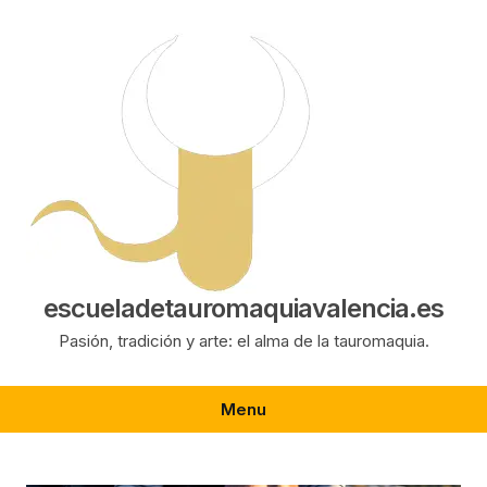
Saltar
al
contenido
escueladetauromaquiavalencia.es
Pasión, tradición y arte: el alma de la tauromaquia.
Menu