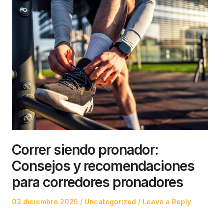
Correr siendo pronador:
Consejos y recomendaciones
para corredores pronadores
Posted
Posted
03 diciembre 2025
Uncategorized
Leave a Reply
on
in