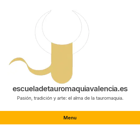
Saltar
al
contenido
escueladetauromaquiavalencia.es
Pasión, tradición y arte: el alma de la tauromaquia.
Menu