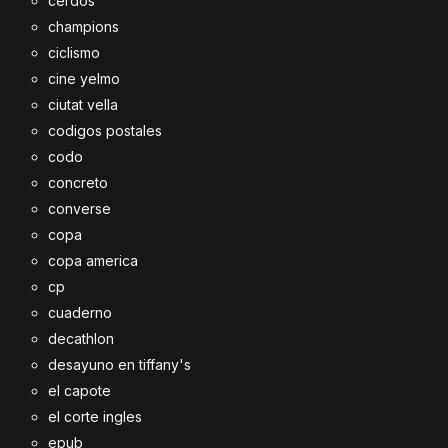
cerdos
champions
ciclismo
cine yelmo
ciutat vella
codigos postales
codo
concreto
converse
copa
copa america
cp
cuaderno
decathlon
desayuno en tiffany's
el capote
el corte ingles
epub