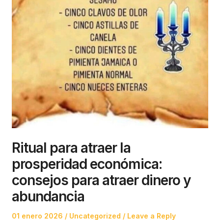
Ritual para atraer la
prosperidad económica:
consejos para atraer dinero y
abundancia
Posted
Posted
01 enero 2026
Uncategorized
Leave a Reply