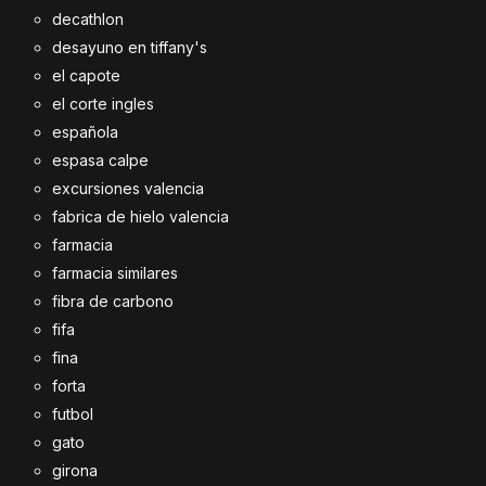
decathlon
desayuno en tiffany's
el capote
el corte ingles
española
espasa calpe
excursiones valencia
fabrica de hielo valencia
farmacia
farmacia similares
fibra de carbono
fifa
fina
forta
futbol
gato
girona