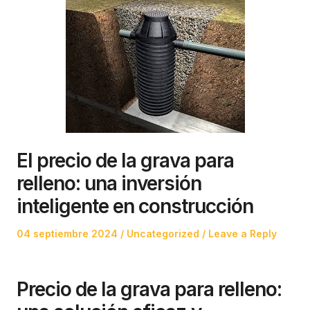
El precio de la grava para
relleno: una inversión
inteligente en construcción
Posted
Posted
04 septiembre 2024
Uncategorized
Leave a Reply
on
in
Precio de la grava para relleno: