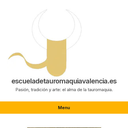
Saltar
al
contenido
escueladetauromaquiavalencia.es
Pasión, tradición y arte: el alma de la tauromaquia.
Menu