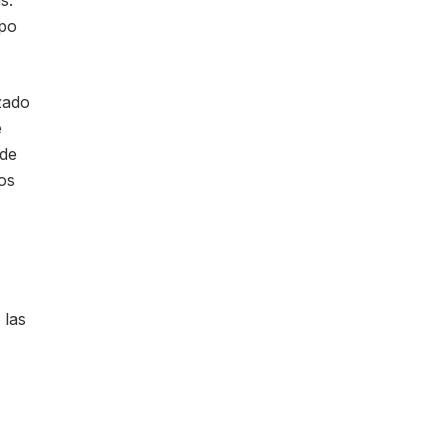
s:
ipo
zado
e
 de
os
 las