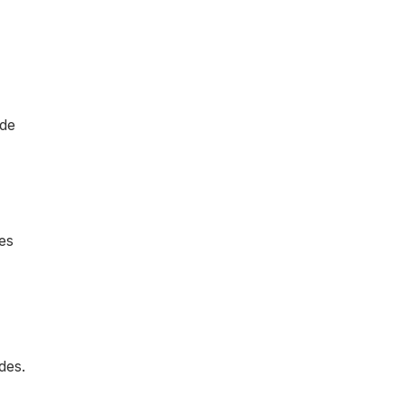
 de
es
des.