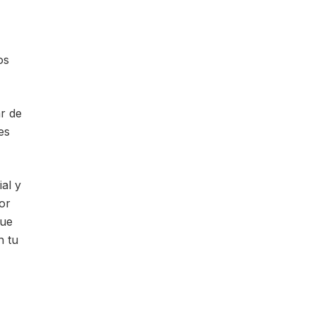
os
r de
es
al y
or
que
n tu