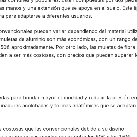
más comunes y populares. Están compuestas por dos pieza
s manos y una extensión que se apoya en el suelo. Este t
ra para adaptarse a diferentes usuarios.
onvencionales pueden variar dependiendo del material utili
as muletas de aluminio son más económicas, con un rango d
s 50€ aproximadamente. Por otro lado, las muletas de fibra
nden a ser más costosas, con precios que pueden superar l
das para brindar mayor comodidad y reducir la presión en
ñaduras acolchadas y formas anatómicas que se adaptan
 costosas que las convencionales debido a su diseño
etas ergonómicas pueden variar entre los 50€ y los 150€,