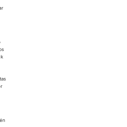
ar
o
os
ck
tas
or
ién