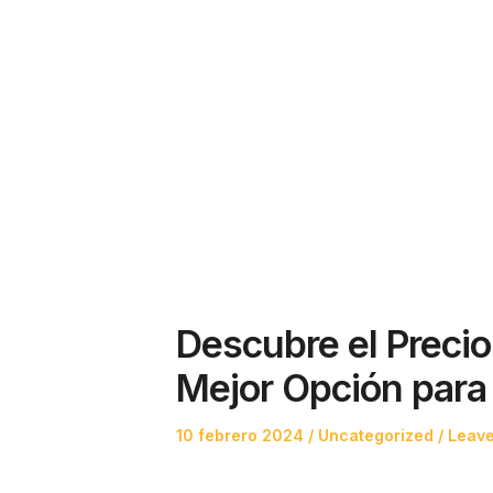
Descubre el Precio
Mejor Opción para 
Posted
Posted
10 febrero 2024
Uncategorized
Leave
on
in