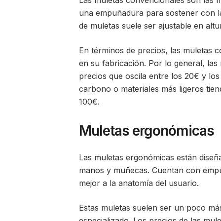
Las muletas convencionales son las 
una empuñadura para sostener con la
de muletas suele ser ajustable en altu
En términos de precios, las muletas c
en su fabricación. Por lo general, l
precios que oscila entre los 20€ y lo
carbono o materiales más ligeros tie
100€.
Muletas ergonómicas
Las muletas ergonómicas están diseña
manos y muñecas. Cuentan con empu
mejor a la anatomía del usuario.
Estas muletas suelen ser un poco más
especializado. Los precios de las mul