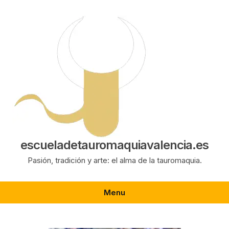
Saltar
al
contenido
escueladetauromaquiavalencia.es
Pasión, tradición y arte: el alma de la tauromaquia.
Menu