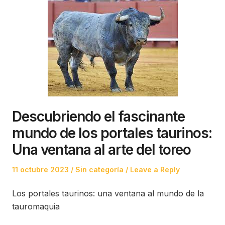
Descubriendo el fascinante
mundo de los portales taurinos:
Una ventana al arte del toreo
Posted
Posted
11 octubre 2023
Sin categoría
Leave a Reply
on
in
Los portales taurinos: una ventana al mundo de la
tauromaquia