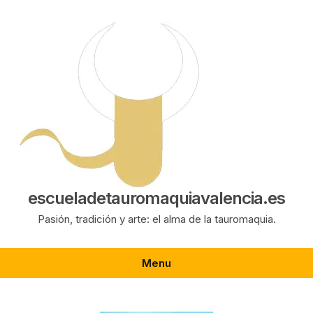
Saltar
al
contenido
escueladetauromaquiavalencia.es
Pasión, tradición y arte: el alma de la tauromaquia.
Menu