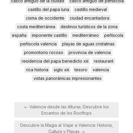
casco antiguo de la ciudad
casco antiguo de peñíscola
castillo del papa luna
castillo medieval
cisma de occidente
ciudad encantadora
costa mediterránea
destinos turísticos de la zona
españa
imponente castillo
mediterráneo
peñíscola
peñiscola valencia
playas de aguas cristalinas
promontorio rocoso
provincia de valencia
residencia del papa benedicto xiii
restaurant
rica historia
siglo xiii
tesoro
valencia
vistas panorámicas impresionantes
Navegación
← Valencia desde las Alturas: Descubre los
de
Encantos de los Rooftops
entradas
Descubre la Magia al Viajar a Valencia: Historia,
Cultura y Playas →