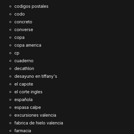
codigos postales
codo
concreto
converse
copa
copa america
cp
cuaderno
decathlon
desayuno en tiffany's
el capote
el corte ingles
española
espasa calpe
excursiones valencia
fabrica de hielo valencia
farmacia