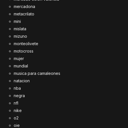
mercadona
metacrilato
mini
mislata
mizuno
monteolivete
motocross
mujer
mundial
musica para camaleones
natacion
nba
negra
nfl
nike
o2
oie