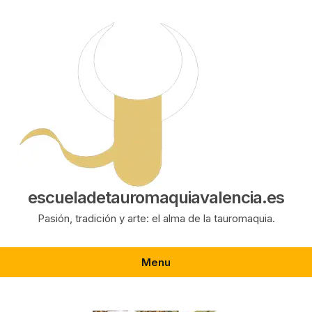
Saltar
al
contenido
escueladetauromaquiavalencia.es
Pasión, tradición y arte: el alma de la tauromaquia.
Menu