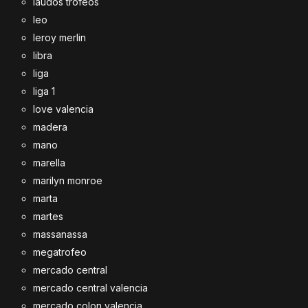
laudos trofeos
leo
leroy merlin
libra
liga
liga 1
love valencia
madera
mano
marella
marilyn monroe
marta
martes
massanassa
megatrofeo
mercado central
mercado central valencia
mercado colon valencia