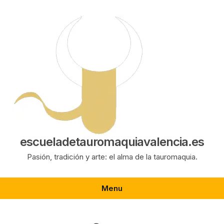
Saltar
al
contenido
escueladetauromaquiavalencia.es
Pasión, tradición y arte: el alma de la tauromaquia.
Menu