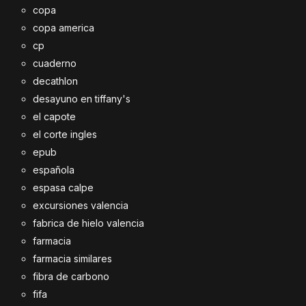
copa
copa america
cp
cuaderno
decathlon
desayuno en tiffany's
el capote
el corte ingles
epub
española
espasa calpe
excursiones valencia
fabrica de hielo valencia
farmacia
farmacia similares
fibra de carbono
fifa