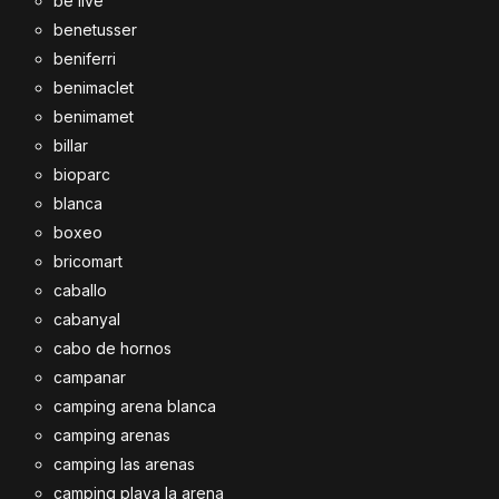
be live
benetusser
beniferri
benimaclet
benimamet
billar
bioparc
blanca
boxeo
bricomart
caballo
cabanyal
cabo de hornos
campanar
camping arena blanca
camping arenas
camping las arenas
camping playa la arena