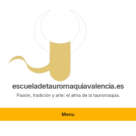
Saltar
al
contenido
escueladetauromaquiavalencia.es
Pasión, tradición y arte: el alma de la tauromaquia.
Menu