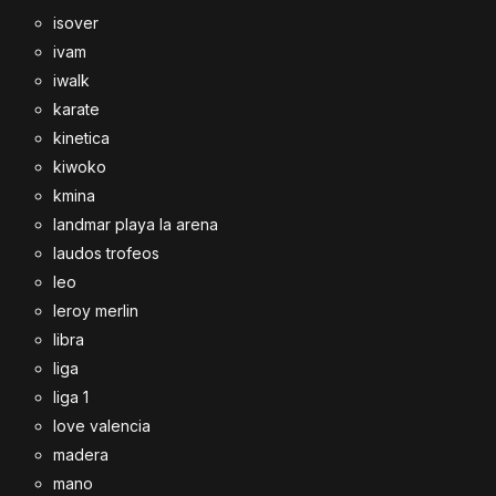
isover
ivam
iwalk
karate
kinetica
kiwoko
kmina
landmar playa la arena
laudos trofeos
leo
leroy merlin
libra
liga
liga 1
love valencia
madera
mano