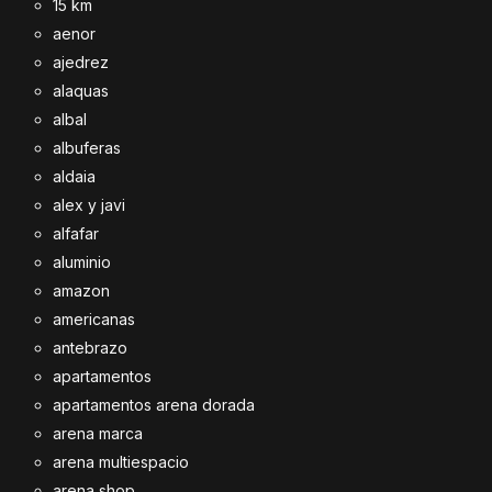
15 km
aenor
ajedrez
alaquas
albal
albuferas
aldaia
alex y javi
alfafar
aluminio
amazon
americanas
antebrazo
apartamentos
apartamentos arena dorada
arena marca
arena multiespacio
arena shop