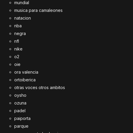
mundial
musica para camaleones
natacion
nba
negra
nfl
nike
o2
oie
ora valencia
ortoiberica
otras voces otros ambitos
oysho
ozuna
padel
paiporta
parque