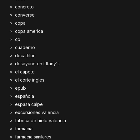
concreto
converse
copa
copa america
cp
cuaderno
decathlon
desayuno en tiffany's
el capote
el corte ingles
epub
española
espasa calpe
excursiones valencia
fabrica de hielo valencia
farmacia
farmacia similares