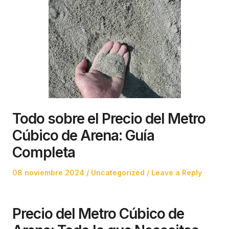
Todo sobre el Precio del Metro
Cúbico de Arena: Guía
Completa
Posted
Posted
08 noviembre 2024
Uncategorized
Leave a Reply
on
in
Precio del Metro Cúbico de