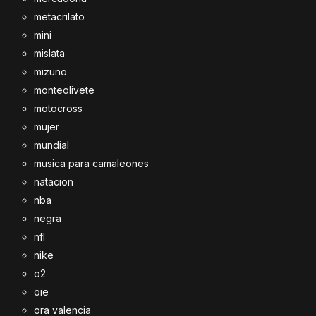
metacrilato
mini
mislata
mizuno
monteolivete
motocross
mujer
mundial
musica para camaleones
natacion
nba
negra
nfl
nike
o2
oie
ora valencia