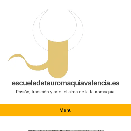
Saltar
al
contenido
escueladetauromaquiavalencia.es
Pasión, tradición y arte: el alma de la tauromaquia.
Menu