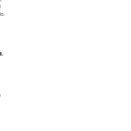
l
o.
a.
a