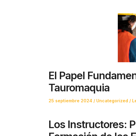
El Papel Fundament
Tauromaquia
Posted
Posted
25 septiembre 2024
Uncategorized
L
on
in
Los Instructores: 