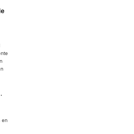
de
l
ente
n
en
.
a en