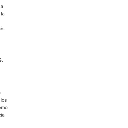
ca
 la
más
s.
o,
 los
como
cia