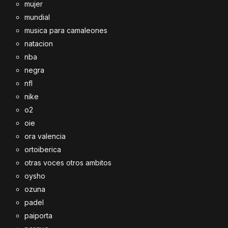
mujer
mundial
musica para camaleones
natacion
nba
negra
nfl
nike
o2
oie
ora valencia
ortoiberica
otras voces otros ambitos
oysho
ozuna
padel
paiporta