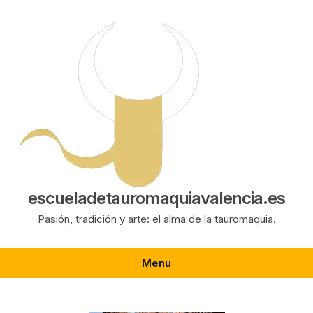
Saltar
al
contenido
escueladetauromaquiavalencia.es
Pasión, tradición y arte: el alma de la tauromaquia.
Menu