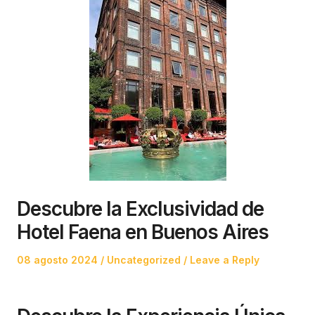
Descubre la Exclusividad de
Hotel Faena en Buenos Aires
Posted
Posted
08 agosto 2024
Uncategorized
Leave a Reply
on
in