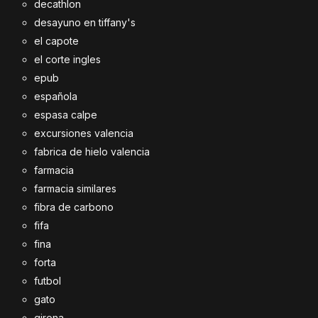
decathlon
desayuno en tiffany's
el capote
el corte ingles
epub
española
espasa calpe
excursiones valencia
fabrica de hielo valencia
farmacia
farmacia similares
fibra de carbono
fifa
fina
forta
futbol
gato
girona