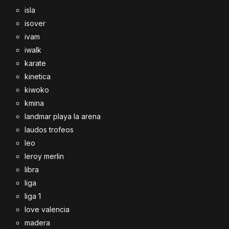
isla
isover
ivam
iwalk
karate
kinetica
kiwoko
kmina
landmar playa la arena
laudos trofeos
leo
leroy merlin
libra
liga
liga 1
love valencia
madera