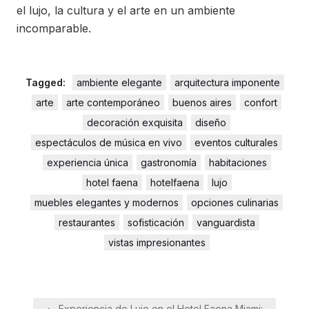
el lujo, la cultura y el arte en un ambiente
incomparable.
Tagged:
ambiente elegante
arquitectura imponente
arte
arte contemporáneo
buenos aires
confort
decoración exquisita
diseño
espectáculos de música en vivo
eventos culturales
experiencia única
gastronomía
habitaciones
hotel faena
hotelfaena
lujo
muebles elegantes y modernos
opciones culinarias
restaurantes
sofisticación
vanguardista
vistas impresionantes
Navegación
← Experiencia de Lujo en el Hotel Faena Miami: