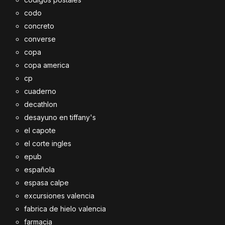
codo
concreto
converse
copa
copa america
cp
cuaderno
decathlon
desayuno en tiffany's
el capote
el corte ingles
epub
española
espasa calpe
excursiones valencia
fabrica de hielo valencia
farmacia