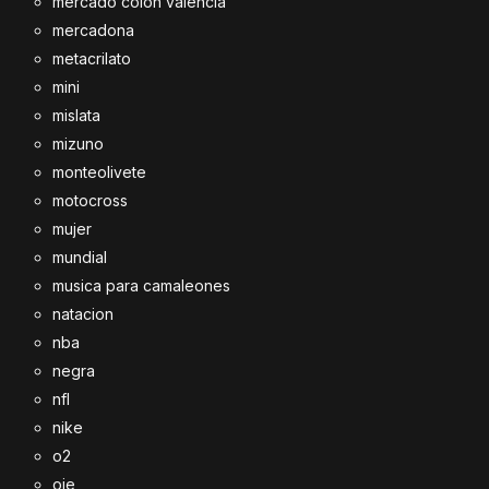
mercado colon valencia
mercadona
metacrilato
mini
mislata
mizuno
monteolivete
motocross
mujer
mundial
musica para camaleones
natacion
nba
negra
nfl
nike
o2
oie