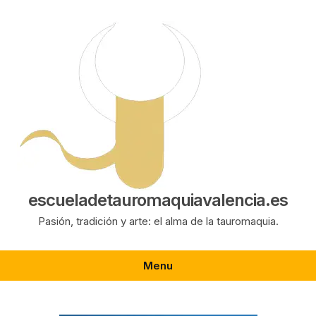
Saltar
al
contenido
escueladetauromaquiavalencia.es
Pasión, tradición y arte: el alma de la tauromaquia.
Menu