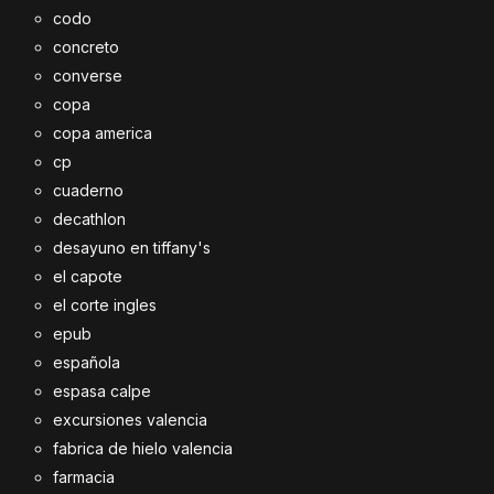
codo
concreto
converse
copa
copa america
cp
cuaderno
decathlon
desayuno en tiffany's
el capote
el corte ingles
epub
española
espasa calpe
excursiones valencia
fabrica de hielo valencia
farmacia