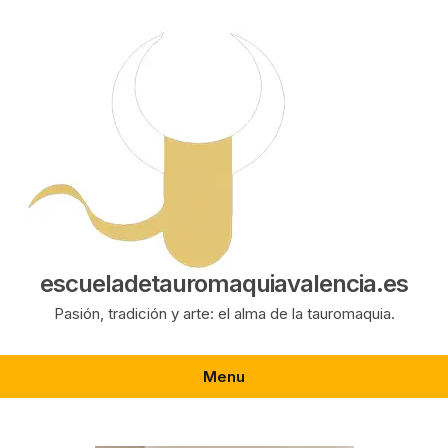
Saltar
al
contenido
escueladetauromaquiavalencia.es
Pasión, tradición y arte: el alma de la tauromaquia.
Menu