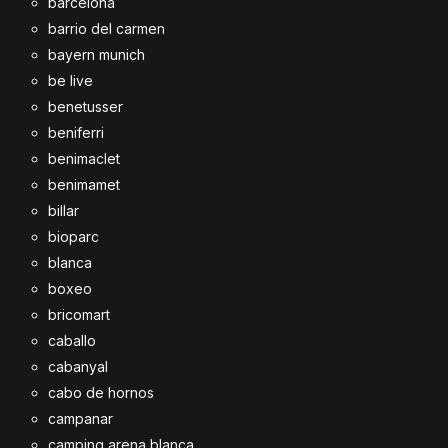
barcelona
barrio del carmen
bayern munich
be live
benetusser
beniferri
benimaclet
benimamet
billar
bioparc
blanca
boxeo
bricomart
caballo
cabanyal
cabo de hornos
campanar
camping arena blanca