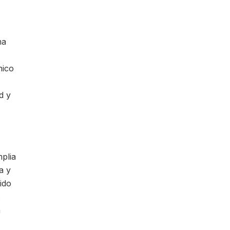
ma
nico
d y
plia
a y
ido
s
a