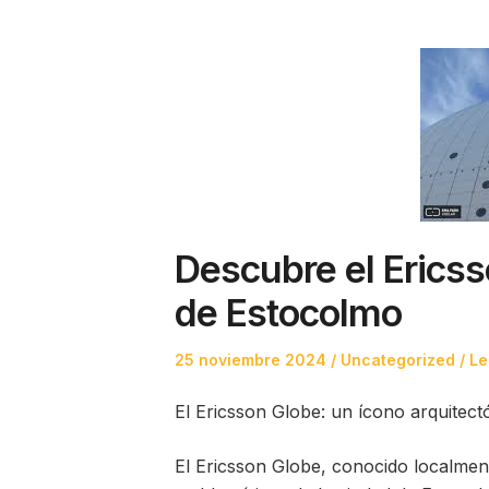
Descubre el Ericss
de Estocolmo
Posted
Posted
25 noviembre 2024
Uncategorized
Le
on
in
El Ericsson Globe: un ícono arquitec
El Ericsson Globe, conocido localme