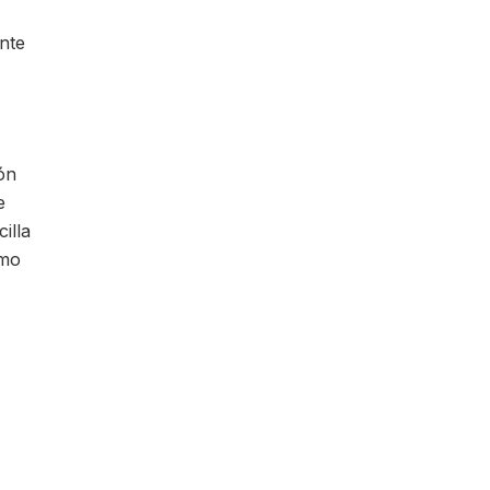
nte
ón
e
illa
omo