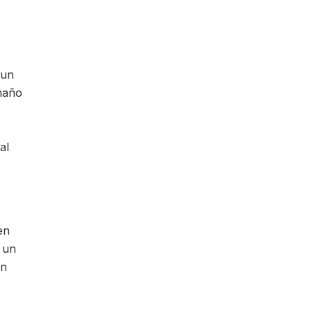
 un
amaño
al
en
o un
en