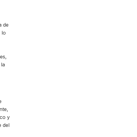
a de
 lo
es,
 la
e
nte,
ico y
e del