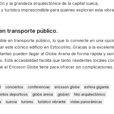
ón y la grandeza arquitectónica de la capital sueca,
y turístico imprescindible para quienes exploran esta vibra
en transporte público.
ible en transporte público, lo que lo convierte en una opci
r este icónico edificio en Estocolmo. Gracias a la excelent
sitantes pueden llegar al Globe Arena de forma rápida y senc
o. Esta accesibilidad facilita que tanto residentes locales c
ue el Ericsson Globe tiene para ofrecer sin complicaciones.
l
conciertos
conferencias
ericsson globe
esfera gigante
entos deportivos
globe arena
globen
hito arquitectónico
w
suecia
turismo
turístico vibrante
vistas panorámicas