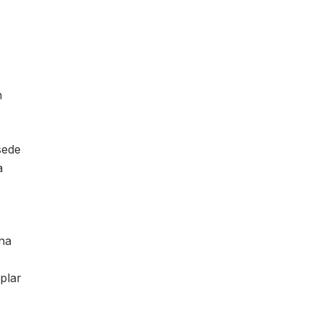
n
sede
a
na
plar