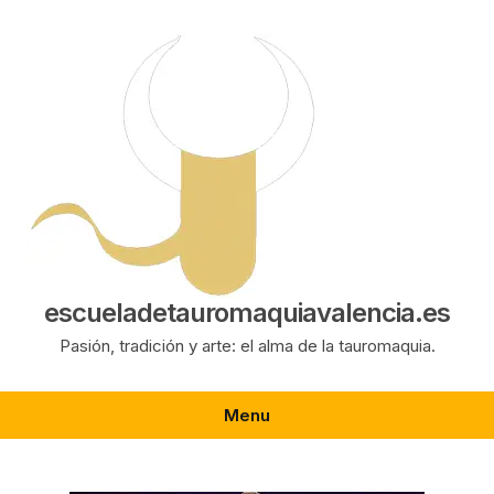
Saltar
al
contenido
escueladetauromaquiavalencia.es
Pasión, tradición y arte: el alma de la tauromaquia.
Menu