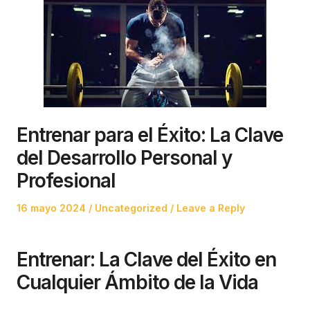
Entrenar para el Éxito: La Clave
del Desarrollo Personal y
Profesional
Posted
Posted
16 mayo 2024
Uncategorized
Leave a Reply
on
in
Entrenar: La Clave del Éxito en
Cualquier Ámbito de la Vida