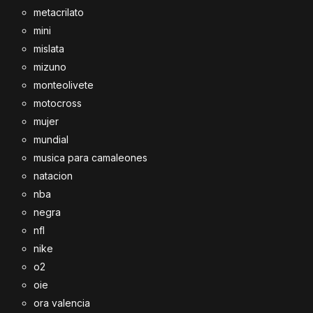
metacrilato
mini
mislata
mizuno
monteolivete
motocross
mujer
mundial
musica para camaleones
natacion
nba
negra
nfl
nike
o2
oie
ora valencia