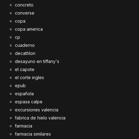
concreto
converse
copa
copa america
cp
cuaderno
decathlon
desayuno en tiffany's
el capote
el corte ingles
epub
española
espasa calpe
excursiones valencia
fabrica de hielo valencia
farmacia
farmacia similares