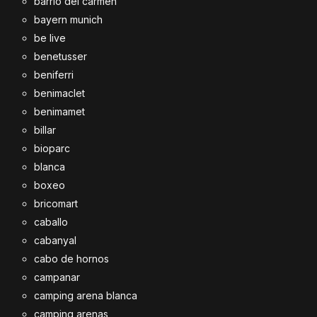
barrio del carmen
bayern munich
be live
benetusser
beniferri
benimaclet
benimamet
billar
bioparc
blanca
boxeo
bricomart
caballo
cabanyal
cabo de hornos
campanar
camping arena blanca
camping arenas