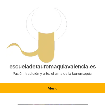
Saltar
al
contenido
escueladetauromaquiavalencia.es
Pasión, tradición y arte: el alma de la tauromaquia.
Menu