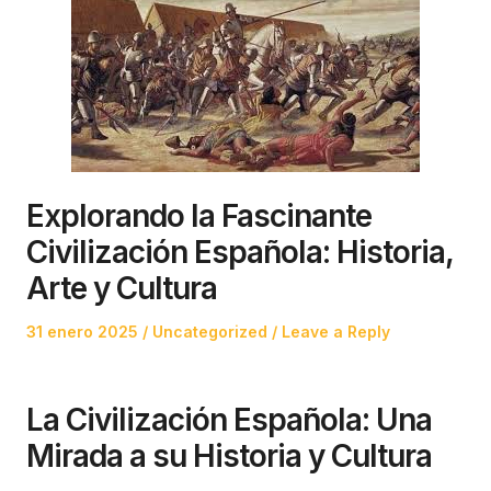
Explorando la Fascinante
Civilización Española: Historia,
Arte y Cultura
Posted
Posted
31 enero 2025
Uncategorized
Leave a Reply
on
in
La Civilización Española: Una
Mirada a su Historia y Cultura