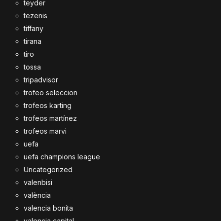
teyder
tezenis
tiffany
tirana
tiro
tossa
tripadvisor
trofeo seleccion
trofeos karting
trofeos martínez
trofeos marvi
uefa
uefa champions league
Uncategorized
valenbisi
valència
valencia bonita
valencia capital