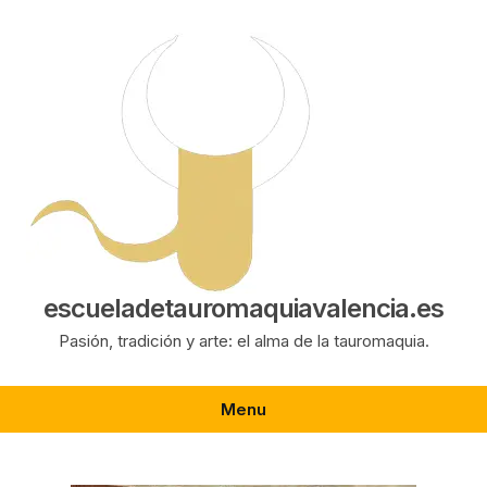
Saltar
al
contenido
escueladetauromaquiavalencia.es
Pasión, tradición y arte: el alma de la tauromaquia.
Menu