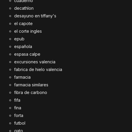
cuaderno
decathlon
desayuno en tiffany's
el capote
el corte ingles
epub
española
espasa calpe
excursiones valencia
fabrica de hielo valencia
farmacia
farmacia similares
fibra de carbono
fifa
fina
forta
futbol
gato