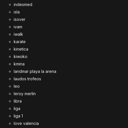
indesmed
isla
isover
ivam
iwalk
karate
kinetica
kiwoko
kmina
landmar playa la arena
laudos trofeos
leo
leroy merlin
libra
liga
liga 1
love valencia