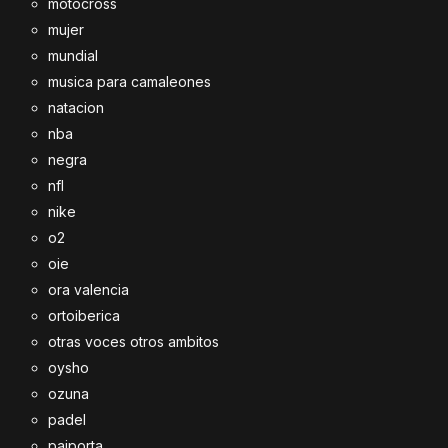
motocross
mujer
mundial
musica para camaleones
natacion
nba
negra
nfl
nike
o2
oie
ora valencia
ortoiberica
otras voces otros ambitos
oysho
ozuna
padel
paiporta