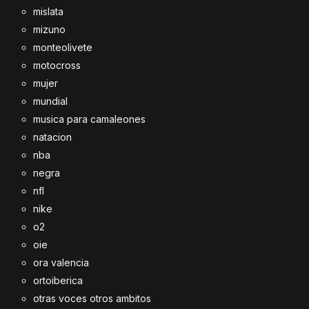
mislata
mizuno
monteolivete
motocross
mujer
mundial
musica para camaleones
natacion
nba
negra
nfl
nike
o2
oie
ora valencia
ortoiberica
otras voces otros ambitos