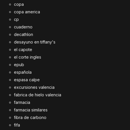
copa
copa america
cp
cuaderno
decathlon
desayuno en tiffany's
el capote
el corte ingles
epub
española
espasa calpe
excursiones valencia
fabrica de hielo valencia
farmacia
farmacia similares
fibra de carbono
fifa