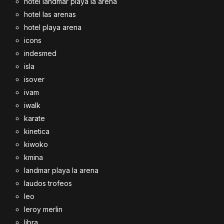
hotel landmar playa la arena
hotel las arenas
hotel playa arena
icons
indesmed
isla
isover
ivam
iwalk
karate
kinetica
kiwoko
kmina
landmar playa la arena
laudos trofeos
leo
leroy merlin
libra