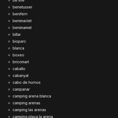
be live
benetusser
beniferri
benimaclet
benimamet
billar
bioparc
blanca
boxeo
bricomart
caballo
cabanyal
cabo de hornos
campanar
camping arena blanca
camping arenas
camping las arenas
camping playa la arena