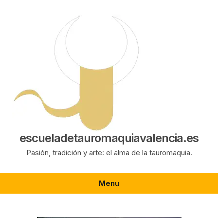
Saltar
al
contenido
escueladetauromaquiavalencia.es
Pasión, tradición y arte: el alma de la tauromaquia.
Menu