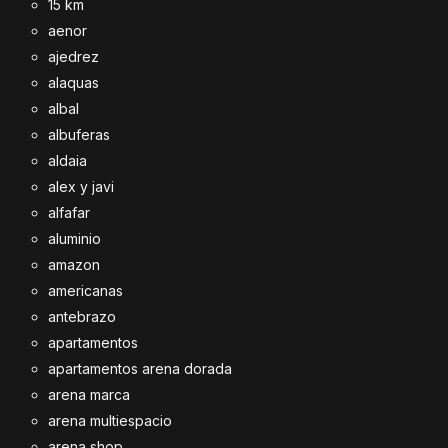
15 km
aenor
ajedrez
alaquas
albal
albuferas
aldaia
alex y javi
alfafar
aluminio
amazon
americanas
antebrazo
apartamentos
apartamentos arena dorada
arena marca
arena multiespacio
arena shop