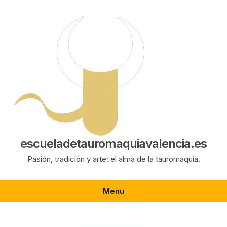
Saltar
al
contenido
escueladetauromaquiavalencia.es
Pasión, tradición y arte: el alma de la tauromaquia.
Menu