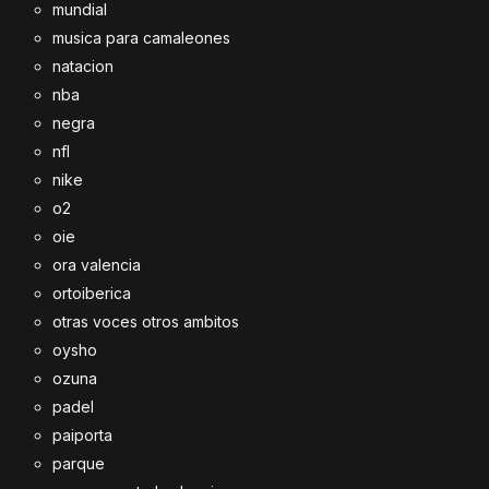
mundial
musica para camaleones
natacion
nba
negra
nfl
nike
o2
oie
ora valencia
ortoiberica
otras voces otros ambitos
oysho
ozuna
padel
paiporta
parque