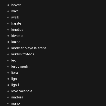
isover
ivam
iwalk
karate
kinetica
kiwoko
kmina
landmar playa la arena
laudos trofeos
leo
leroy merlin
libra
liga
liga 1
love valencia
madera
mano