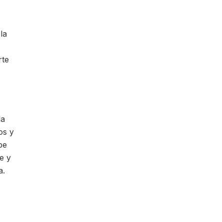
la
rte
la
os y
be
e y
a.