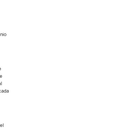
inio
e
ve
l
 cada
el