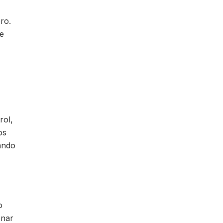
ro.
te
rol,
os
ando
o
onar