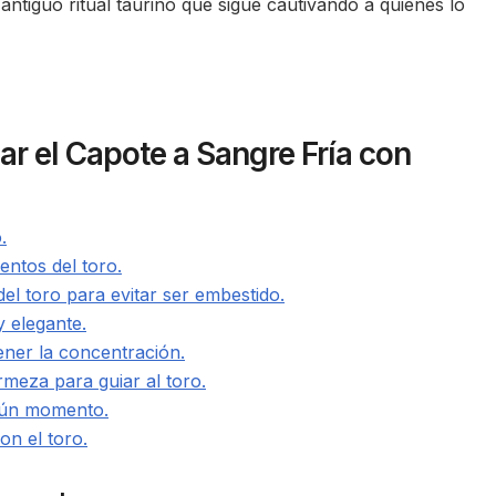
 antiguo ritual taurino que sigue cautivando a quienes lo
r el Capote a Sangre Fría con
.
ntos del toro.
del toro para evitar ser embestido.
y elegante.
ener la concentración.
meza para guiar al toro.
ngún momento.
on el toro.