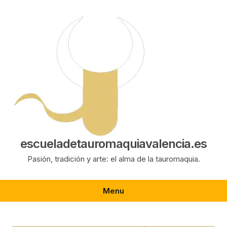
Saltar
al
contenido
escueladetauromaquiavalencia.es
Pasión, tradición y arte: el alma de la tauromaquia.
Menu