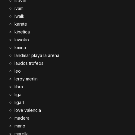
isover
ivam
iwalk
karate
kinetica
kiwoko
kmina
landmar playa la arena
laudos trofeos
leo
leroy merlin
libra
liga
liga 1
love valencia
madera
mano
marella