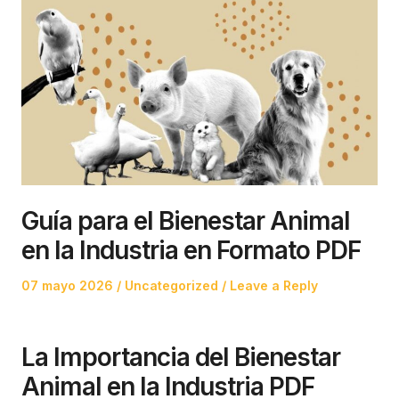
Guía para el Bienestar Animal
en la Industria en Formato PDF
Posted
Posted
07 mayo 2026
Uncategorized
Leave a Reply
on
in
La Importancia del Bienestar
Animal en la Industria PDF